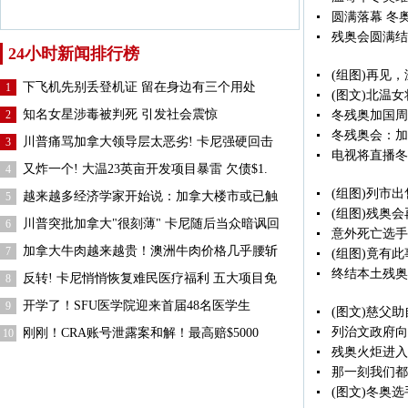
圆满落幕 冬
残奥会圆满结
24小时新闻排行榜
(组图)再见
下飞机先别丢登机证 留在身边有三个用处
1
(图文)北温
知名女星涉毒被判死 引发社会震惊
2
冬残奥加国周
冬残奥会：加
川普痛骂加拿大领导层太恶劣! 卡尼强硬回击
3
电视将直播冬
又炸一个! 大温23英亩开发项目暴雷 欠债$1.
4
(组图)列市出
越来越多经济学家开始说：加拿大楼市或已触
5
(组图)残奥
川普突批加拿大"很刻薄" 卡尼随后当众暗讽回
6
意外死亡选手
加拿大牛肉越来越贵！澳洲牛肉价格几乎腰斩
7
(组图)竟有
终结本土残奥
反转! 卡尼悄悄恢复难民医疗福利 五大项目免
8
开学了！SFU医学院迎来首届48名医学生
9
(图文)慈父
列治文政府向
刚刚！CRA账号泄露案和解！最高赔$5000
10
残奥火炬进入
那一刻我们都
(图文)冬奥