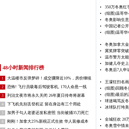
350万冬奥
(组图)温哥华
冬奥影响生意
中国记者公开
(组图)温哥
冬奥加拿大金
冀奖牌零突破
温市警方太能
加健儿夺史上
48小时新闻排行榜
冬奥后7人申
大温楼市反弹梦碎！成交骤降近10%，房价继续
1
王濛狂扫名画
恐怖! 飞行员吸毒后驾驶客机, 170人命悬一线
2
(组图)回顾
(组图)最后的
列治文夜市将永久关闭 26年夏日传奇将谢幕
3
球迷喝骂反冬
下飞机先别丢登机证 留在身边有三个用处
4
冰球队打垮美
加男子勾人老婆还发私密照 当街被捅35刀死亡
5
全城狂欢 2
刚刚！加拿大25%新税正式生效 华人装修成本
6
冬奥雪中情未了