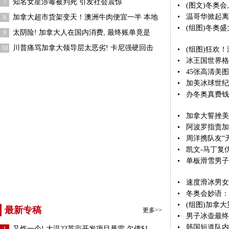
知名女星涉毒被判死 引发社会震惊
7
(图文)冬奥
温哥华掀起离
加拿大超市货架变天！澳洲牛肉便宜一半 本地
8
(组图)冬奥
太阴险! 加拿大人在国内消费, 最终账单竟是
9
川普痛骂加拿大领导层太恶劣! 卡尼强硬回击
10
(组图)狂欢
冰王国世界格
45张高清美
加美冰球世纪
办冬奥真费钱
加拿大誓挫美
阿波罗指责加
周洋携队友“
凯文-马丁复
单板滑雪男子
速度滑冰男女
冬奥会妙语：
(组图)加拿大
最新专稿
更多>>
男子冰壶最终
韩国短道队内
又炸一个! 大温23英亩开发项目暴雷 欠债$1.