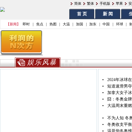
简体
繁体
手机版
苹果
安
首 页
新 闻
生
【新闻】
即时
|
焦点
|
热图
|
大温
|
加国
|
加东
|
中国
|
环球
|
娱乐风暴
2024年冰
短道速滑男夺
加拿大女子冰
囧：冬奥金牌
大温周末重燃
不为人知 冬
冬奥收支平衡共
温哥华冬奥维安