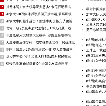
1
川普痛骂加拿大领导层太恶劣! 卡尼强硬回击
2
零封韩国难言
加拿大870万集体诉讼赔偿开放申请,最高可领
3
加拿大队玩疯
(组图)GO，G
加拿大牛肉越来越贵！澳洲牛肉价格几乎腰斩
4
加拿大获第1
恐怖! 飞行员吸毒后驾驶客机, 170人命悬一线
5
男子冰球美国
印度黑帮入境加拿大变枪手! 涉案量暴增88倍
6
(组图)哈梅
大温楼市反弹梦碎！成交骤降近10%，房价继续
7
(组图)奇迹：
刚刚！加拿大25%新税正式生效 华人装修成本
8
王冰玉：我被
(图文)三次
华人苦等42个月! 加拿大联邦法院对移民部出
9
(图文)女子1
蔡崇信刚离婚就爆新欢? 绯闻女友紧急回应
10
(图文)中国
(图文)女子
(组图)冬奥
冬奥美食摊档1
(组图)金妍
(组图)与金