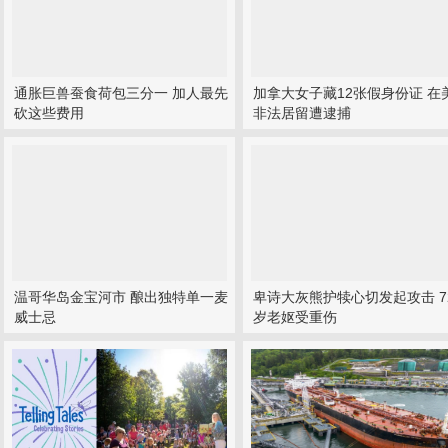
通胀巨兽蚕食荷包三分一 加人最先
加拿大女子藏12张假身份证 在
砍这些费用
非法居留遭逮捕
温哥华岛金宝河市 酿出独特单一麦
卑诗大灰熊护犊心切发起攻击 7
威士忌
岁老妪受重伤