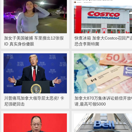
加女子美国被捕 车里搜出12张假
快查冰箱 加拿大Costco召回产
ID 真实身份傻眼
恐含李斯特菌
川普痛骂加拿大领导层太恶劣! 卡
加拿大870万集体诉讼赔偿开放
尼强硬回击
请,最高可领5000