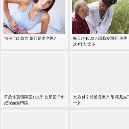
为何年龄越大 越容易患癌呢?
每天超4500人因脑梗而死 医生
这4物别贪多
蒋欣体重骤降至110斤 曾是圆润华
39岁付辛博近况曝光 娶颖儿生
妃现面颊凹陷
一女....