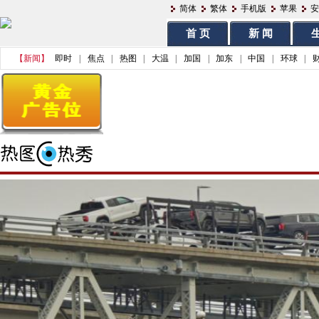
简体
繁体
手机版
苹果
安
首 页
新 闻
生
【新闻】
即时
|
焦点
|
热图
|
大温
|
加国
|
加东
|
中国
|
环球
|