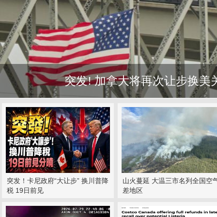
突发! 加拿大将再次让步换美
突发！卡尼政府“大让步” 换川普降
山火蔓延 大温三市名列全国空
税 19日前见
差地区