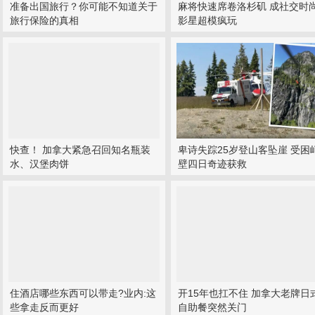
准备出国旅行？你可能不知道关于
麻将快速席卷洛杉矶 成社交时
旅行保险的真相
影星超模疯玩
快查！ 加拿大紧急召回知名瓶装
卑诗失踪25岁登山客坠崖 受困
水、汉堡肉饼
壁四日奇迹获救
住酒店哪些东西可以带走?业内:这
开15年也扛不住 加拿大老牌日
些拿走反而更好
自助餐突然关门