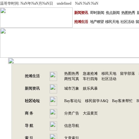
温哥华时间: NaN年NaN月NaN日 undefined NaN:NaN:NaN
新闻资讯
即时新闻
焦点新闻
热图热秀
抢滩生活
地产瞭望
移民天地
社区活动
留
热图热秀
急速抢滩
移民天地
留学部落
抢滩生活
两性写真
车行四海
社区活动
新闻资讯
城市万象
娱乐风暴
社区论坛
Bay客论坛
移民留学A&Q
Bay客来帮忙
商 务
分类广告
大温黄页
导 航
信息导航
索 引
文章索引