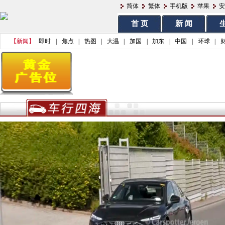
简体
繁体
手机版
苹果
安
首 页
新 闻
生
【新闻】
即时
|
焦点
|
热图
|
大温
|
加国
|
加东
|
中国
|
环球
|