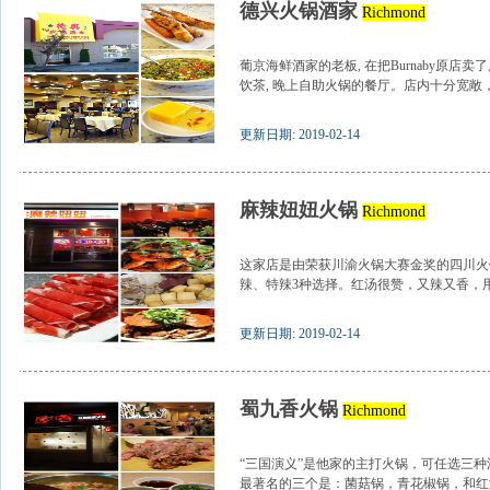
德兴火锅酒家
Richmond
葡京海鲜酒家的老板, 在把Burnaby原店卖了后
饮茶, 晚上自助火锅的餐厅。店内十分宽敞，干
更新日期: 2019-02-14
麻辣妞妞火锅
Richmond
这家店是由荣获川渝火锅大赛金奖的四川火
辣、特辣3种选择。红汤很赞，又辣又香，用了
更新日期: 2019-02-14
蜀九香火锅
Richmond
“三国演义”是他家的主打火锅，可任选三
最著名的三个是：菌菇锅，青花椒锅，和红汤