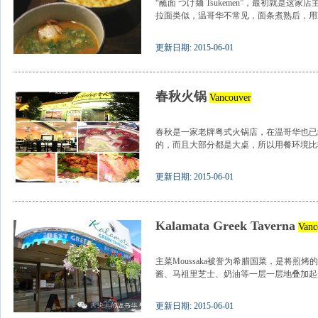
“蘸面 つけ麺 Tsukemen”，最初就是
拉面类似，温哥华不常见，面条煮熟后，用冷
更新日期: 2015-06-01
春秋火锅
Vancouver
春秋是一家老牌粤式火锅店，在温哥华也已
的，而且大部分都是大桌，所以用餐环境比较
更新日期: 2015-06-01
Kalamata Greek Taverna
Vanc
主菜Moussaka被誉为希腊国菜，是将煎
酱、马祖里芝士、奶油等一层一层地叠加起来
更新日期: 2015-06-01