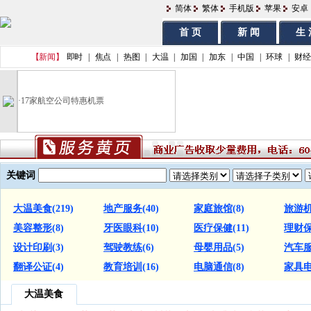
简体
繁体
手机版
苹果
安卓
首 页
新 闻
生 
【新闻】
即时
|
焦点
|
热图
|
大温
|
加国
|
加东
|
中国
|
环球
|
财经
·
17家航空公司特惠机票
关键词
大温美食
(219)
地产服务
(40)
家庭旅馆
(8)
旅游
美容整形
(8)
牙医眼科
(10)
医疗保健
(11)
理财
设计印刷
(3)
驾驶教练
(6)
母婴用品
(5)
汽车
翻译公证
(4)
教育培训
(16)
电脑通信
(8)
家具
大温美食