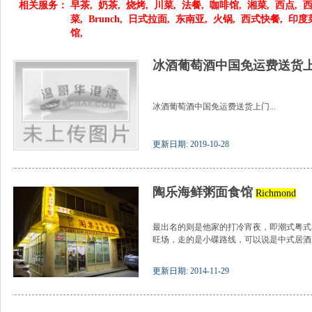
相关服务：
早茶
,
奶茶
,
烧烤
,
川菜
,
法餐
,
咖啡馆
,
湘菜
,
西点
,
菜
,
Brunch
,
日式拉面
,
东南亚
,
火锅
,
西式快餐
,
印度
馆
,
冰酒葡萄酒中国免运费送货
冰酒葡萄酒中国免运费送货上门...
更新日期: 2019-10-28
陶乐海鲜粥面食馆
Richmond
最出名的则是他家的打冷宵夜，即潮式粤式
旺场，走的是小碟路线，可以说是中式居酒屋或 C
更新日期: 2014-11-29