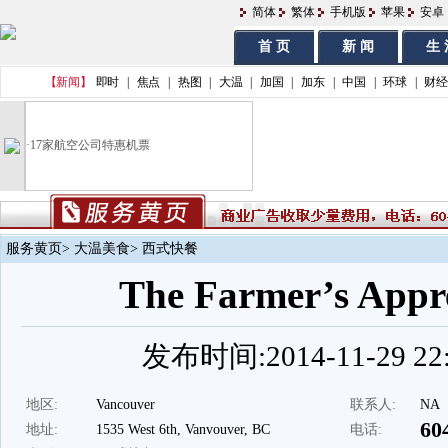
简体
繁体
手机版
苹果
安卓
首 页
新 闻
生 
【新闻】
即时
|
焦点
|
热图
|
大温
|
加国
|
加东
|
中国
|
环球
|
财经
·
17家航空公司特惠机票
服务黄页
>
大温美食
> 西式快餐
The Farmer’s Appr
发布时间:2014-11-29 22:
地区:
Vancouver
联系人:
NA
60
地址:
1535 West 6th, Vanvouver, BC
电话: