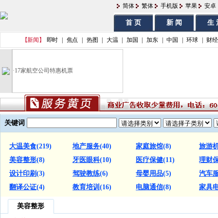
简体
繁体
手机版
苹果
安卓
首 页
新 闻
生 
【新闻】
即时
|
焦点
|
热图
|
大温
|
加国
|
加东
|
中国
|
环球
|
财经
·
17家航空公司特惠机票
关键词
大温美食
(219)
地产服务
(40)
家庭旅馆
(8)
旅游
美容整形
(8)
牙医眼科
(10)
医疗保健
(11)
理财
设计印刷
(3)
驾驶教练
(6)
母婴用品
(5)
汽车
翻译公证
(4)
教育培训
(16)
电脑通信
(8)
家具
美容整形