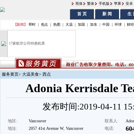
简体
繁体
手机版
苹果
安卓
首 页
新 闻
生 
【新闻】
即时
|
焦点
|
热图
|
大温
|
加国
|
加东
|
中国
|
环球
|
财经
·
17家航空公司特惠机票
服务黄页
>
大温美食
> 西点
Adonia Kerrisdale T
发布时间:2019-04-11 15:
地区:
Vancouver
联系人:
Adon
60
地址:
2057 41st Avenue W, Vancouver
电话: