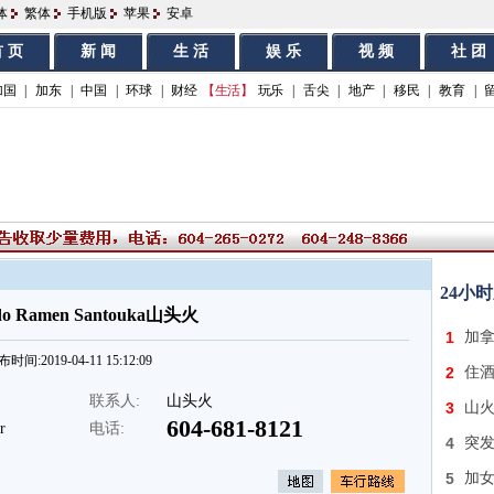
体
繁体
手机版
苹果
安卓
 页
新 闻
生 活
娱 乐
视 频
社 团
加国
|
加东
|
中国
|
环球
|
财经
【生活】
玩乐
|
舌尖
|
地产
|
移民
|
教育
|
24小
do Ramen Santouka山头火
1
加
时间:2019-04-11 15:12:09
2
住酒
联系人:
山头火
3
山火
604-681-8121
r
电话:
4
突发
5
加女