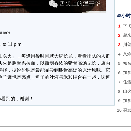
48小
1
下飞
uver
2
越
11 p.m.
3
川普
4
又炸
头火」，每逢用餐时间就大牌长龙，看看排队的人群
头火是豚骨系拉面，以熬制香浓的猪骨高汤见长，店内
5
知名
选择，据说盐味是最能品尝到豚骨高汤的原汁原味。它
6
加
鱼子饭也是亮点，鱼子的汁液与米粒结合在一起，味道
7
住酒
8
山火
y看到的，谢谢！
9
加拿
10
突发