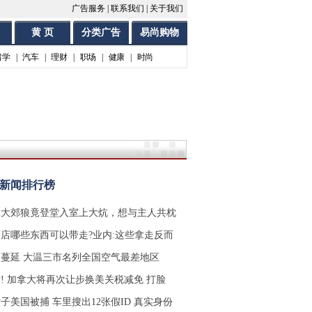
广告服务
|
联系我们
|
关于我们
黄 页
分类广告
易尚购物
留学
|
汽车
|
理财
|
职场
|
健康
|
时尚
时新闻排行榜
拿大郊狼竟登堂入室上大炕，想与主人共枕
店哪些东西可以带走?业内:这些拿走反而
蔓延 大温三市名列全国空气最差地区
! 加拿大将再次让步换美关税减免 打脸
子美国被捕 车里搜出12张假ID 真实身份