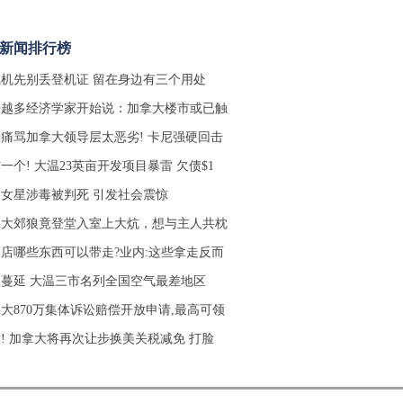
时新闻排行榜
机先别丢登机证 留在身边有三个用处
来越多经济学家开始说：加拿大楼市或已触
痛骂加拿大领导层太恶劣! 卡尼强硬回击
一个! 大温23英亩开发项目暴雷 欠债$1
女星涉毒被判死 引发社会震惊
拿大郊狼竟登堂入室上大炕，想与主人共枕
店哪些东西可以带走?业内:这些拿走反而
蔓延 大温三市名列全国空气最差地区
大870万集体诉讼赔偿开放申请,最高可领
! 加拿大将再次让步换美关税减免 打脸