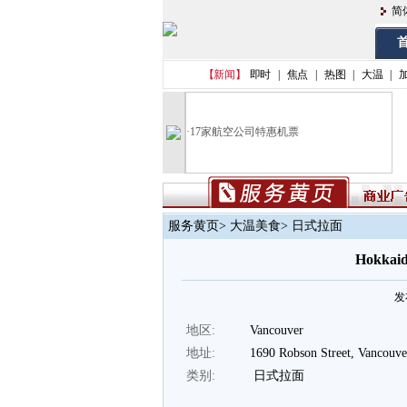
简
首
【新闻】
即时
|
焦点
|
热图
|
大温
|
·
17家航空公司特惠机票
服务黄页
>
大温美食
> 日式拉面
Hokkai
发布
地区:
Vancouver
地址:
1690 Robson Street, Vancouve
类别:
日式拉面