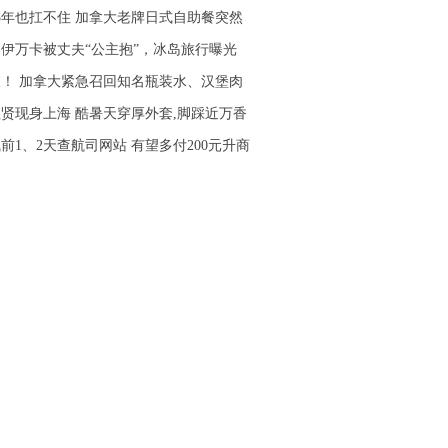
5年也扛不住 加拿大老牌日式自助餐突然
岁伊万卡被丈夫“公主抱”，冰岛旅行曝光
！ 加拿大紧急召回知名瓶装水、汉堡肉
贤现身上海 酷暑天穿厚外套,脚踩近万香
前1、2天查航司网站 有望多付200元升商