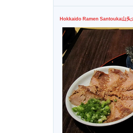
Hokkaido Ramen Santouka山头