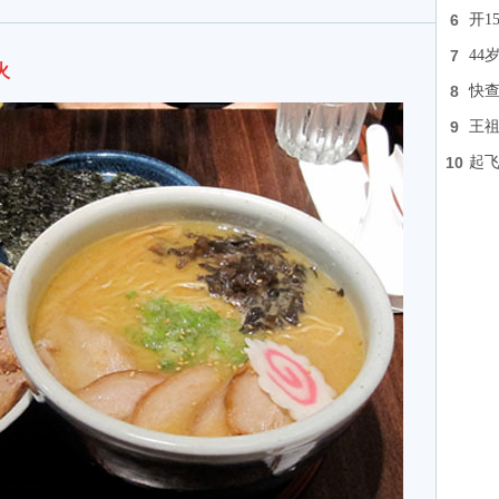
6
开1
7
44
火
8
快查
9
王祖
10
起飞