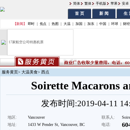
简体
繁体
手机版
苹果
安卓
首 页
新 闻
生 
【新闻】
即时
|
焦点
|
热图
|
大温
|
加国
|
加东
|
中国
|
环球
|
财经
·
17家航空公司特惠机票
服务黄页
>
大温美食
> 西点
Soirette Macarons a
发布时间:2019-04-11 14:
地区:
Vancouver
联系人:
Soire
60
地址:
1433 W Pender St, Vancouver, BC
电话: