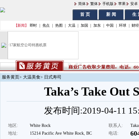
简体
繁体
手机版
苹果
安卓
首 页
新 闻
生 
【新闻】
即时
|
焦点
|
热图
|
大温
|
加国
|
加东
|
中国
|
环球
|
财经
·
17家航空公司特惠机票
服务黄页
>
大温美食
> 日式寿司
Taka’s Take Out S
发布时间:2019-04-11 15:
地区:
White Rock
联系人:
Taka
60
地址:
15214 Pacific Ave White Rock, BC
电话: