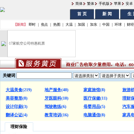
简体
繁体
手机版
苹果
安卓
首 页
新 闻
生 
【新闻】
即时
|
焦点
|
热图
|
大温
|
加国
|
加东
|
中国
|
环球
|
财经
·
17家航空公司特惠机票
关键词
大温美食
(219)
地产服务
(40)
家庭旅馆
(8)
旅游
美容整形
(8)
牙医眼科
(10)
医疗保健
(11)
理财
设计印刷
(3)
驾驶教练
(6)
母婴用品
(5)
汽车
翻译公证
(4)
教育培训
(16)
电脑通信
(8)
家具
理财保险