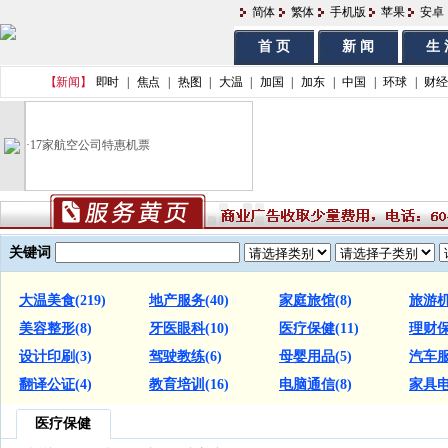
简体
繁体
手机版
苹果
安卓
首 页
新 闻
生 
【新闻】
即时
|
焦点
|
热图
|
大温
|
加国
|
加东
|
中国
|
环球
|
财经
·
17家航空公司特惠机票
关键词
大温美食
(219)
地产服务
(40)
家庭旅馆
(8)
旅游
美容整形
(8)
牙医眼科
(10)
医疗保健
(11)
理财
设计印刷
(3)
驾驶教练
(6)
母婴用品
(5)
汽车
翻译公证
(4)
教育培训
(16)
电脑通信
(8)
家具
医疗保健