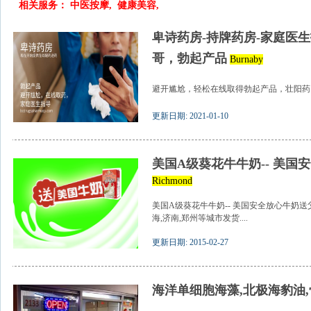
相关服务：
中医按摩
,
健康美容
,
卑诗药房-持牌药房-家庭医
哥，勃起产品
Burnaby
避开尴尬，轻松在线取得勃起产品，壮阳药，
更新日期: 2021-01-10
美国A级葵花牛牛奶-- 美国
Richmond
美国A级葵花牛牛奶-- 美国安全放心牛奶送父
海,济南,郑州等城市发货....
更新日期: 2015-02-27
海洋单细胞海藻,北极海豹油,