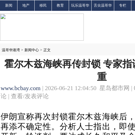
新闻
地产
移民
教育
玩乐温哥华
舌尖温哥华
专栏
温哥华港湾
>
新闻中心
>
正文
霍尔木兹海峡再传封锁 专家指
重
www.bcbay.com
| 2026-06-21 12:04:50 星岛都市网 |
论 |
查看/发表评论
伊朗宣称再次封锁霍尔木兹海峡后
再添不确定性。分析人士指出，即