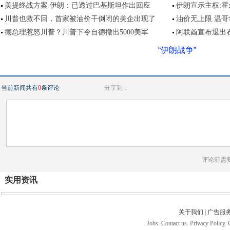
美提终战方案 伊朗：已透过巴基斯坦作出回应
伊朗宣示主权:
川普也救不回，首家被油价干倒闭的美企出现了
油价无上限 温
德总理惹怒川普？川普下令自德撤出5000美军
阿联酋宣布退出石
“伊朗战争”
当前新闻共有
0
条评论
分享到：
评论前需
实用资讯
关于我们
|
广告服
Jobs. Contact us. Privacy Policy