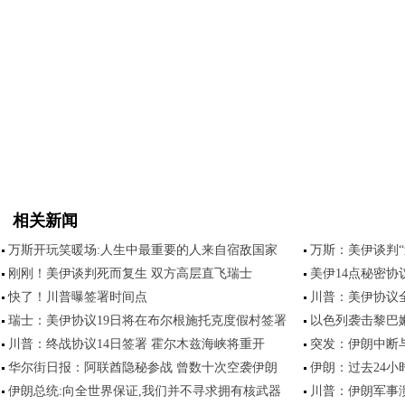
相关新闻
万斯开玩笑暖场:人生中最重要的人来自宿敌国家
万斯：美伊谈判
刚刚！美伊谈判死而复生 双方高层直飞瑞士
美伊14点秘密协
快了！川普曝签署时间点
川普：美伊协议
瑞士：美伊协议19日将在布尔根施托克度假村签署
以色列袭击黎巴
川普：终战协议14日签署 霍尔木兹海峡将重开
突发：伊朗中断
华尔街日报：阿联酋隐秘参战 曾数十次空袭伊朗
伊朗：过去24小
伊朗总统:向全世界保证,我们并不寻求拥有核武器
川普：伊朗军事