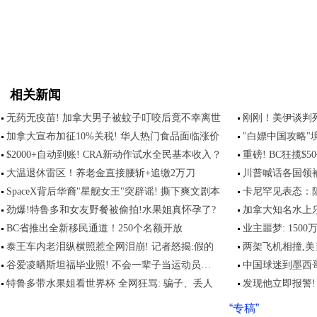
相关新闻
无药无疫苗! 加拿大男子被蚊子叮咬后竟不幸离世
刚刚！美伊谈判
加拿大宣布加征10%关税! 华人热门食品面临涨价
"白嫖中国攻略"
$2000+自动到账! CRA新动作试水全民基本收入？
重磅! BC狂揽$
大温退休雷区！养老金直接腰斩+追缴2万刀
川普喊话各国领袖
SpaceX背后华裔"星舰女王"突辟谣! 撕下爽文剧本
卡尼罕见表态：
劲爆!特鲁多和女友野餐被偷拍!水果姐真怀孕了?
加拿大知名水上乐
BC省推出全新移民通道！250个名额开放
业主噩梦: 150
泰王车内老泪纵横照惹全网泪崩! 记者怒揭:假的
两架飞机相撞,美
谷爱凌晒斯坦福毕业照! 不会一辈子当运动员…
中国球迷到墨西
特鲁多带水果姐看世界杯 全网狂骂: 骗子、丢人
发现他立即报警!
“专稿”