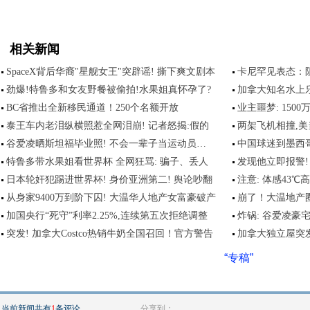
相关新闻
SpaceX背后华裔"星舰女王"突辟谣! 撕下爽文剧本
卡尼罕见表态：
劲爆!特鲁多和女友野餐被偷拍!水果姐真怀孕了?
加拿大知名水上乐
BC省推出全新移民通道！250个名额开放
业主噩梦: 150
泰王车内老泪纵横照惹全网泪崩! 记者怒揭:假的
两架飞机相撞,美
谷爱凌晒斯坦福毕业照! 不会一辈子当运动员…
中国球迷到墨西
特鲁多带水果姐看世界杯 全网狂骂: 骗子、丢人
发现他立即报警!
日本轮奸犯踢进世界杯! 身价亚洲第二! 舆论吵翻
注意: 体感43℃
从身家9400万到阶下囚! 大温华人地产女富豪破产
崩了！大温地产
加国央行“死守”利率2.25%,连续第五次拒绝调整
炸锅: 谷爱凌豪
突发! 加拿大Costco热销牛奶全国召回！官方警告
加拿大独立屋突发
“专稿”
当前新闻共有
1
条评论
分享到：