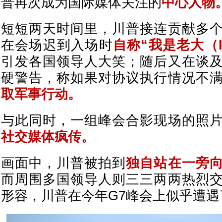
普再次成为国际媒体关注的
中心人物
短短两天时间里，川普接连贡献多
在会场迟到入场时
自称“我是老大（I'm
引发各国领导人大笑；随后又在谈
硬警告，称如果对协议执行情况不
取军事行动。
与此同时，一组峰会合影现场的照
社交媒体疯传。
画面中，川普被拍到
独自站在一旁
而周围多国领导人则三三两两热烈
形容，川普在今年G7峰会上似乎遭遇