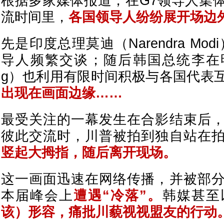
根据多家媒体报道，在G7领导人集
流时间里，
各国领导人纷纷展开场边
先是印度总理莫迪（Narendra Mo
导人频繁交谈；随后韩国总统
李在
g）也利用有限时间积极与各国代表
出现在画面边缘……
最受关注的一幕发生在合影结束后
彼此交流时，川普被拍到独自站在
竖起大拇指，随后离开现场。
这一画面迅速在网络传播，并被部
本届峰会上
遭遇“冷落”。
韩媒甚至
该）形容，痛批川藐视视盟友的行动