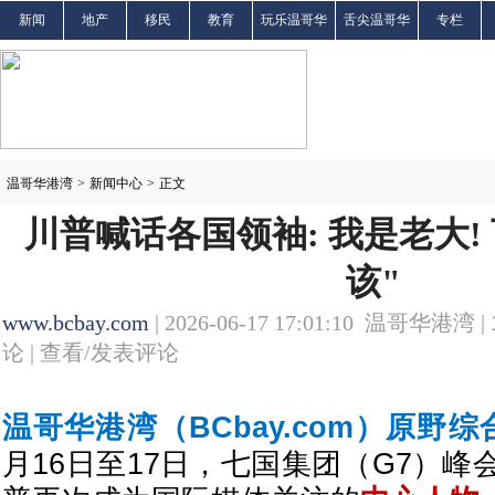
新闻
地产
移民
教育
玩乐温哥华
舌尖温哥华
专栏
温哥华港湾
>
新闻中心
>
正文
川普喊话各国领袖: 我是老大!
该"
www.bcbay.com
| 2026-06-17 17:01:10 温哥华港湾 |
论 |
查看/发表评论
温哥华港湾（BCbay.com）原野
月16日至17日，七国集团（G7）