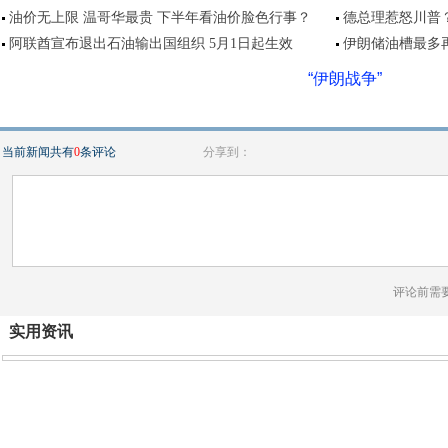
油价无上限 温哥华最贵 下半年看油价脸色行事？
德总理惹怒川普？
阿联酋宣布退出石油输出国组织 5月1日起生效
伊朗储油槽最多再
“伊朗战争”
当前新闻共有
0
条评论
分享到：
评论前需
实用资讯