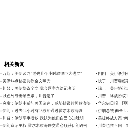
相关新闻
万斯：美伊谈判“过去几个小时取得巨大进展”
刚刚！美伊谈判
美伊14点秘密协议全文曝光
快了！川普曝签
川普：美伊协议全文 我会逐字念给记者听
瑞士：美伊协议
以色列袭击黎巴嫩，川普急了
川普：终战协议1
突发：伊朗中断与美国谈判，威胁封锁荷姆兹海峡
华尔街日报：阿
伊朗：过去24小时有28艘船通过霍尔木兹海峡
伊朗总统:向全
川普：伊朗军事溃败 我认为他们自己心知肚明
美提终战方案 
伊朗宣示主权:霍尔木兹海峡交通必须获伊朗许可
川普也救不回，