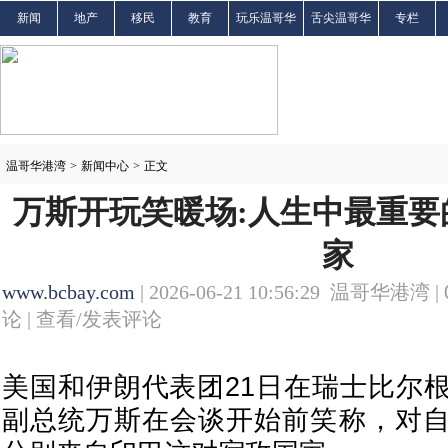
新闻
地产
移民
教育
玩乐温哥华
舌尖温哥华
专栏
温哥华港湾
>
新闻中心
>
正文
万斯开玩笑暖场:人生中最重要
家
www.bcbay.com
| 2026-06-21 10:56:29 温哥华港湾 |
论 |
查看/发表评论
美国和伊朗代表团21日在瑞士比尔
副总统万斯在会谈开始前笑称，对