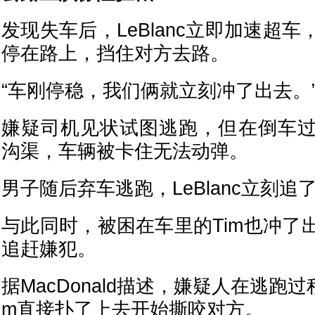
发现失车后，LeBlanc立即加速超
停在路上，挡住对方去路。
“车刚停稳，我们俩就立刻冲了出去。”Ma
嫌疑司机见状试图逃跑，但在倒车
沟渠，车辆被卡住无法动弹。
男子随后弃车逃跑，LeBlanc立刻追
与此同时，被困在车里的Tim也冲了
追赶嫌犯。
据MacDonald描述，嫌疑人在逃跑
m直接扑了上去开始撕咬对方。