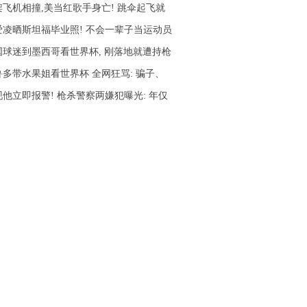
架飞机相撞,美当红歌手身亡! 跳伞起飞就
爱凌晒斯坦福毕业照! 不会一辈子当运动员
国球迷到墨西哥看世界杯, 刚落地就遭持枪
鲁多带水果姐看世界杯 全网狂骂: 骗子、
现他立即报警! 枪杀警察两嫌犯曝光: 年仅