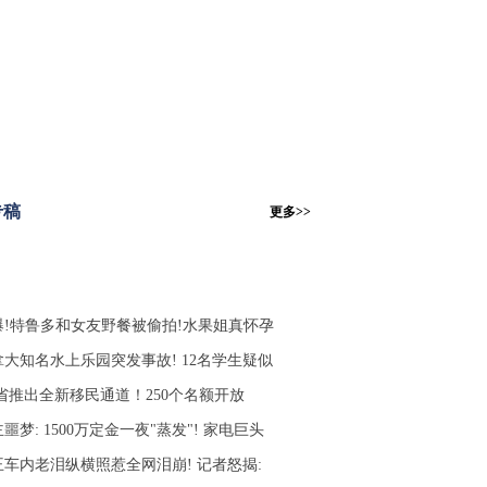
专稿
更多>>
爆!特鲁多和女友野餐被偷拍!水果姐真怀孕
拿大知名水上乐园突发事故! 12名学生疑似
C省推出全新移民通道！250个名额开放
噩梦: 1500万定金一夜"蒸发"! 家电巨头
王车内老泪纵横照惹全网泪崩! 记者怒揭: