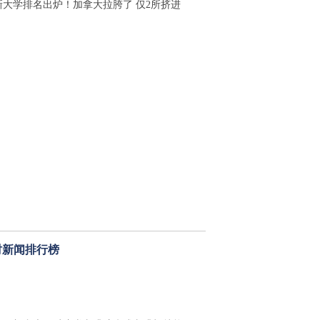
新大学排名出炉！加拿大拉胯了 仅2所挤进
时新闻排行榜