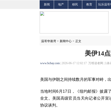
新闻
地产
移民
教育
玩乐温哥
温哥华港湾
>
新闻中心
>
正文
美伊14
www.bcbay.com
| 2026-06-17 12:02:17 万维读者网 |
1
条
美国与伊朗之间持续数月的军事对峙，
当地时间6月17日，《纽约邮报》披露
全文。美国高级官员当天向记者公开宣
协议谈判。