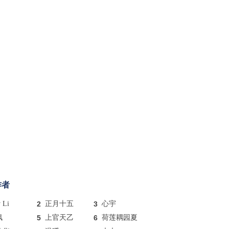
作者
y Li
2
正月十五
3
心宇
枫
5
上官天乙
6
荷莲耦园夏