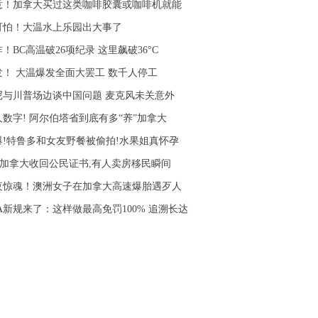
意！加拿大买过这类咖啡胶囊或咖啡机就能
可怕！大温水上乐园出大事了
！BC高温破26项纪录 这里飙破36°C
发！ 大温爆发全面大罢工 数千人停工
尼与川普场边谈中国问题 麦克风未关意外
人数字! 阿尔伯塔省到底有多“养”加拿大
爆!特鲁多和女友野餐被偷拍!水果姐真怀孕
! 加拿大收回公民证书,有人卖房移民瞬间
夜惊魂！澳洲女子在加拿大高速爆胎遇歹人
RA新规来了：这样做最高免罚100% 追溯长达