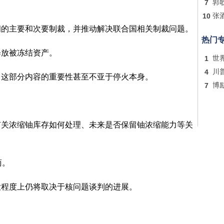
7
郭
10
张
朗的主要和次要制裁，并推动解决联合国相关制裁问题。
热门
释放被冻结资产。
1
世
4
川
，这部分内容的重要性甚至不亚于停火本身。
7
博
有关浓缩铀库存如何处理、未来是否保留铀浓缩能力等关
。
商。
大程度上仍将取决于核问题谈判的进展。