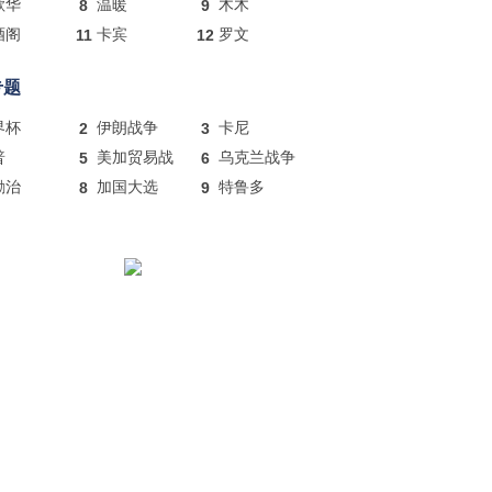
歌华
8
温暖
9
木木
酒阁
11
卡宾
12
罗文
专题
界杯
2
伊朗战争
3
卡尼
普
5
美加贸易战
6
乌克兰战争
励治
8
加国大选
9
特鲁多