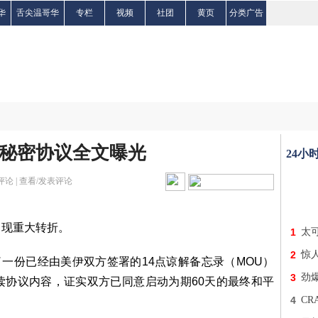
华
舌尖温哥华
专栏
视频
社团
黄页
分类广告
点秘密协议全文曝光
24小
评论 |
查看/发表评论
出现重大转折。
1
太
2
惊
了一份已经由美伊双方签署的14点谅解备忘录（MOU）
3
劲
读协议内容，证实双方已同意启动为期60天的最终和平
4
C