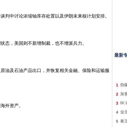
来谈判中讨论浓缩铀库存处置以及伊朗未来核计划安排。
划状态，美国则不新增制裁，也不增派兵力。
最新
复原油及石油产品出口，并恢复相关金融、保险和运输服
1
劲
2
加
3
B
朗海外资产。
4
业主
5
泰