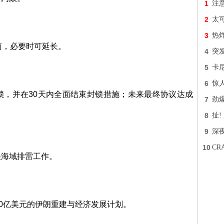
1
注
2
太
3
热炸
商，必要时可延长。
4
突
5
卡
6
惊
锁，并在30天内全面结束封锁措施；未来最终协议达成
7
劲
。
8
扯
9
深
10
C
关海域排雷工作。
00亿美元的伊朗重建与经济发展计划。