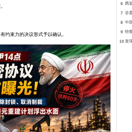
6
两
实。
7
谷
8
中
9
特
具有约束力的决议形式予以确认。
10
发