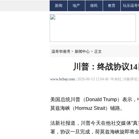
新闻
地产
移民
教育
玩乐温哥
温哥华港湾
>
新闻中心
>
正文
川普：终战协议1
www.bcbay.com
| 2026-06-13 12:04:40 中央社 |
0
条评论 
美国总统川普（Donald Trump）
莫兹海峡（Hormuz Strait）铺路。
法新社报道，川普今天在他社交媒体“真实社群
署，协议一旦完成，荷莫兹海峡旋即将全