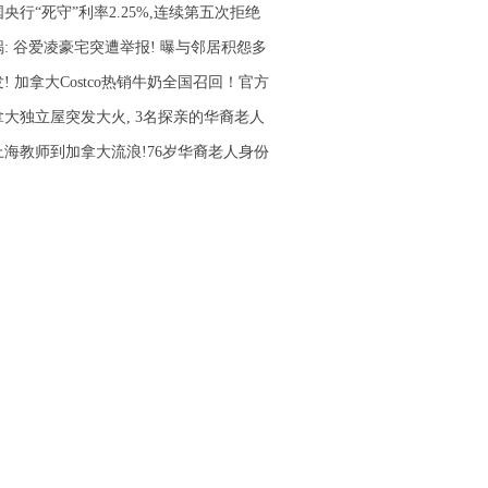
央行“死守”利率2.25%,连续第五次拒绝
锅: 谷爱凌豪宅突遭举报! 曝与邻居积怨多
! 加拿大Costco热销牛奶全国召回！官方
拿大独立屋突发大火, 3名探亲的华裔老人
上海教师到加拿大流浪!76岁华裔老人身份