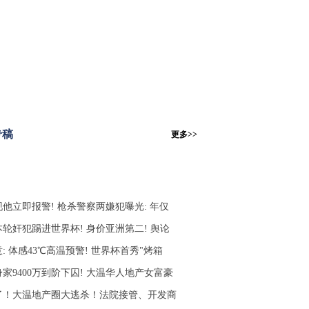
专稿
更多>>
现他立即报警! 枪杀警察两嫌犯曝光: 年仅
本轮奸犯踢进世界杯! 身价亚洲第二! 舆论
: 体感43℃高温预警! 世界杯首秀"烤箱
家9400万到阶下囚! 大温华人地产女富豪
了！大温地产圈大逃杀！法院接管、开发商