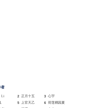
作者
y Li
2
正月十五
3
心宇
枫
5
上官天乙
6
荷莲耦园夏