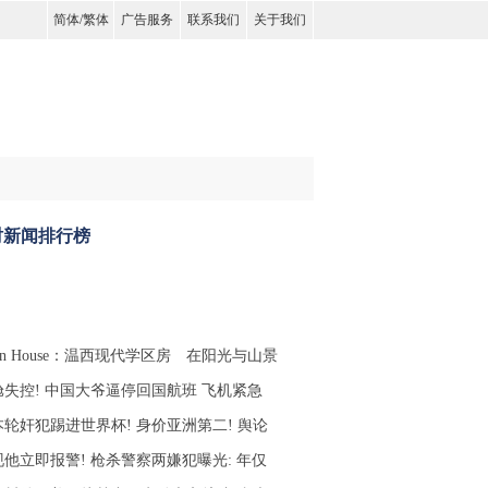
简体
/
繁体
广告服务
联系我们
关于我们
时新闻排行榜
en House：温西现代学区房 在阳光与山景
舱失控! 中国大爷逼停回国航班 飞机紧急
本轮奸犯踢进世界杯! 身价亚洲第二! 舆论
现他立即报警! 枪杀警察两嫌犯曝光: 年仅