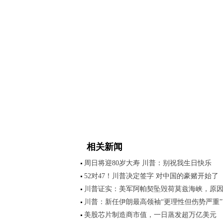
相关新闻
周日将迎80岁大寿 川普：别祝我生日快乐
52对47！川普决定签字 对中国的豪赌开始了
川普证实：美军阿帕契坠毁荷莫兹海峡，原
川普：新任伊朗最高领袖“更理性但伤势严重”
美股芯片制造商市值，一日蒸发超万亿美元