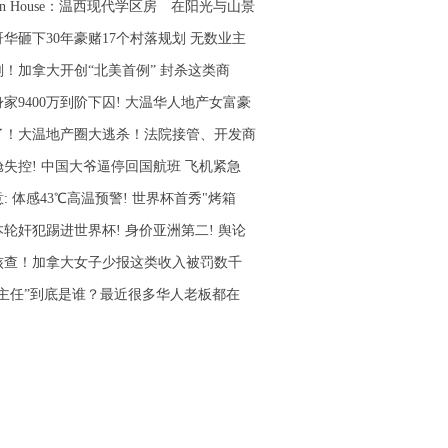
en House：温西现代学区房 在阳光与山景
哥华砸下30年豪赌17个村落规划 无数业主
刚！加拿大开创“北美首例” 封杀这类商
家9400万到阶下囚! 大温华人地产女富豪
了！大温地产圈大逃杀！法院接管、开发商
舱失控! 中国大爷逼停回国航班 飞机紧急
: 体感43℃高温预警! 世界杯首秀"烤箱
本轮奸犯踢进世界杯! 身价亚洲第二! 舆论
核查！加拿大女子少报这类收入被罚数千
李主任”到底是谁？最近很多华人老板都在