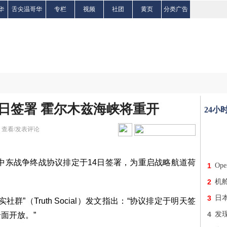
华
舌尖温哥华
专栏
视频
社团
黄页
分类广告
4日签署 霍尔木兹海峡将重开
24小
|
查看/发表评论
表示，中东战争终战协议排定于14日签署，为重启战略航道荷
1
Op
2
机
3
日
”（Truth Social）发文指出：“协议排定于明天签
4
发
面开放。”