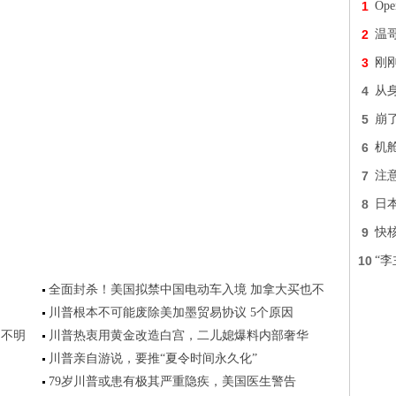
1
Op
2
温
3
刚
4
从身
5
崩
6
机
7
注意
8
日
9
快
10
“
全面封杀！美国拟禁中国电动车入境 加拿大买也不
川普根本不可能废除美加墨贸易协议 5个原因
因不明
川普热衷用黄金改造白宫，二儿媳爆料内部奢华
川普亲自游说，要推“夏令时间永久化”
79岁川普或患有极其严重隐疾，美国医生警告