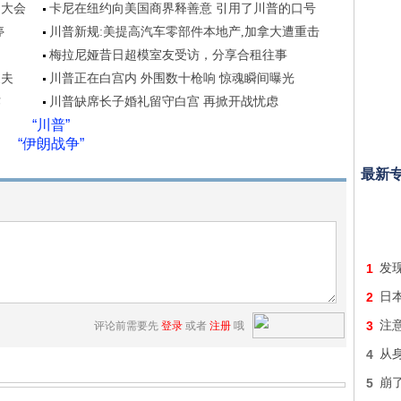
民大会
卡尼在纽约向美国商界释善意 引用了川普的口号
停
川普新规:美提高汽车零部件本地产,加拿大遭重击
梅拉尼娅昔日超模室友受访，分享合租往事
丈夫
川普正在白宫内 外围数十枪响 惊魂瞬间曝光
作
川普缺席长子婚礼留守白宫 再掀开战忧虑
“川普”
“伊朗战争”
最新
1
发
2
日
3
注意
评论前需要先
登录
或者
注册
哦
4
从身
5
崩