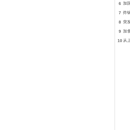
6
加国
7
炸
8
突发
9
加
10
从