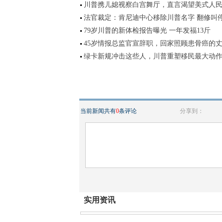
川普携儿媳视察白宫舞厅，直言渴望美式人
法官裁定：肯尼迪中心移除川普名字 翻修叫
79岁川普的新体检报告曝光 一年发福13斤
45岁情报总监官宣辞职，回家照顾患骨癌的
绿卡新规冲击这些人，川普重塑移民最大动
当前新闻共有
0
条评论
分享到：
实用资讯