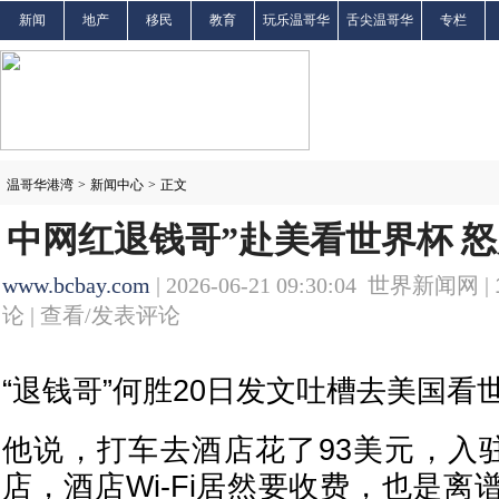
新闻
地产
移民
教育
玩乐温哥华
舌尖温哥华
专栏
温哥华港湾
>
新闻中心
>
正文
中网红退钱哥”赴美看世界杯 
www.bcbay.com
| 2026-06-21 09:30:04 世界新闻网 |
论 |
查看/发表评论
“退钱哥”何胜20日发文吐槽去美国看
他说，打车去酒店花了93美元，入驻
店，酒店Wi-Fi居然要收费，也是