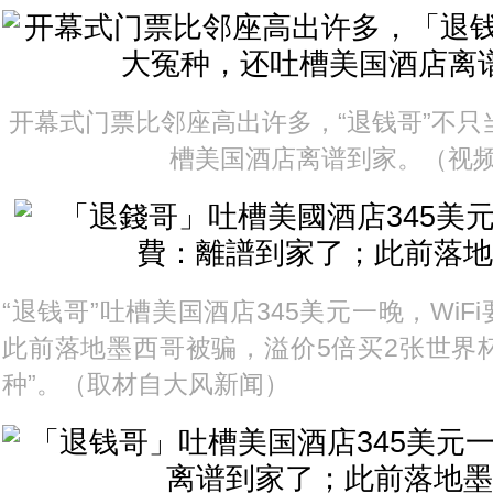
开幕式门票比邻座高出许多，“退钱哥”不只
槽美国酒店离谱到家。（视
“退钱哥”吐槽美国酒店345美元一晚，Wi
此前落地墨西哥被骗，溢价5倍买2张世界杯
种”。（取材自大风新闻）