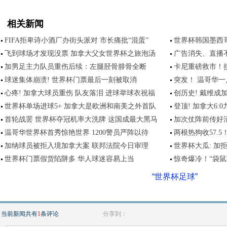
相关新闻
FIFA拒卑诗小酒厂办街头派对 市长痛批“混蛋”
世界杯韩国墨西
飞到球场才发现没票 加拿大父女世界杯之旅泡汤
广告消失、直播
加男足主力队员重伤后续：左腿胫骨腓骨全断
卡尼重磅救市！接
球迷集体崩溃! 世界杯门票最后一刻被取消
突发！ 温哥华一
心疼! 加拿大球员重伤 队友落泪 进球举球衣祝福
创历史! 戴维
世界杯单场进球5+ 加拿大是欧洲和南美之外首队
登顶! 加拿大6
首轮战罢 世界杯夺冠机率大洗牌 这国成最大黑马
加次仗阵前传好
温哥华世界杯首秀惊艳世界 1200警员严阵以待
两根热狗收57.
加纳球员被拒入境加拿大案 联邦法院今日审理
世界杯大瓜: 加
世界杯门票假货陷阱多 华人球迷容易上当
惊奇爆冷！“袋
“世界杯足球”
当前新闻共有
1
条评论
分享到：