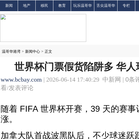
新闻
地产
移民
教育
玩乐温哥华
舌尖温哥华
专栏
温哥华港湾
>
新闻中心
>
正文
世界杯门票假货陷阱多 华人
www.bcbay.com
| 2026-06-14 17:40:29 中新网 |
0
条评
看/发表评论
随着 FIFA 世界杯开赛，39 天的
涨。
加拿大队首战波黑队后，不少球迷跃