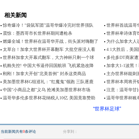
相关新闻
惊奇爆冷！“袋鼠军团”温哥华爆冷完封世界强队
世界杯首战温哥华
震惊：墨西哥市长世界杯期间遭枪杀
世界杯卑诗体育馆
燃爆全城！世界杯在温哥华开战，街头派对嗨翻了
为什么加拿大人说足球
太草台！加拿大世界杯开幕翻车 大批空座没人看
4:1大胜后，美
世界杯加拿大开幕式翻车，大力神杯只剩一个球
多伦多DT商家遭
机舱失控! 中国大爷逼停回国航班 飞机紧急改降
加拿大1-1波黑
刚刚！加拿大开创“北美首例” 封杀这类商品
主办世界杯能刺
美加墨世界杯G组巡礼：“红魔鬼”领跑 三队逐鹿
世界杯本周将开
中国“小商品之都”义乌 抢滩美加墨世界杯市场
注意：温哥华甘
温哥华多伦多世界杯花纳税人10亿 美国竟靠赞助
温哥华世界杯账
“世界杯足球”
当前新闻共有
0
条评论
分享到：