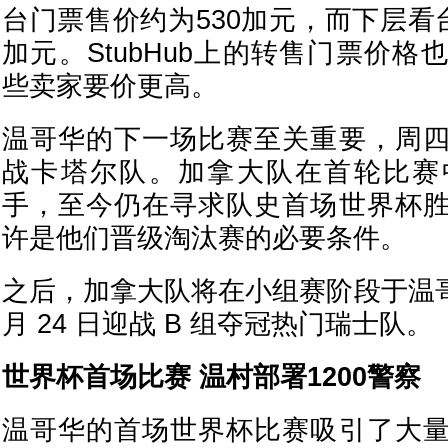
台门票售价约为530加元，而下层看
加元。StubHub上的转售门票价
些卖家要价更高。
温哥华的下一场比赛至关重要，周
战卡塔尔队。加拿大队在首轮比赛
手，至今仍在寻求队史首场世界杯
许是他们晋级淘汰赛的必要条件。
之后，加拿大队将在小组赛阶段于温哥
月 24 日迎战 B 组夺冠热门瑞士队。
世界杯首场比赛 温村部署1200警察
温哥华的首场世界杯比赛吸引了大