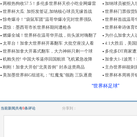
两根热狗收57.5！多伦多世界杯天价小吃全网爆雷
加纳球员被拒入
世界杯大瓜: 加拒发签证,加纳核心球员无缘首战
世界杯门票假货
惊奇爆冷！“袋鼠军团”温哥华爆冷完封世界强队
世界杯首战温哥华
震惊：墨西哥市长世界杯期间遭枪杀
世界杯卑诗体育馆
燃爆全城！世界杯在温哥华开战，街头派对嗨翻了
为什么加拿大人说足球
太草台！加拿大世界杯开幕翻车 大批空座没人看
4:1大胜后，美
世界杯加拿大开幕式翻车，大力神杯只剩一个球
多伦多DT商家遭
机舱失控! 中国大爷逼停回国航班 飞机紧急改降
加拿大1-1波黑
刚刚！加拿大开创“北美首例” 封杀这类商品
主办世界杯能刺
美加墨世界杯G组巡礼：“红魔鬼”领跑 三队逐鹿
世界杯本周将开
“世界杯足球”
当前新闻共有
0
条评论
分享到：