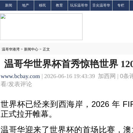
新闻
地产
移民
教育
玩乐温哥华
舌尖温哥华
专栏
温哥华港湾
>
新闻中心
>
正文
温哥华世界杯首秀惊艳世界 12
www.bcbay.com
| 2026-06-16 19:43:39 加西网 |
0
条评
看/发表评论
世界杯已经来到西海岸，2026 年 F
正式拉开帷幕。
温哥华迎来了世界杯的首场比赛，澳