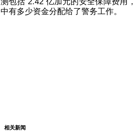
测包括 2.42 亿加元的安全保障费
中有多少资金分配给了警务工作。
相关新闻