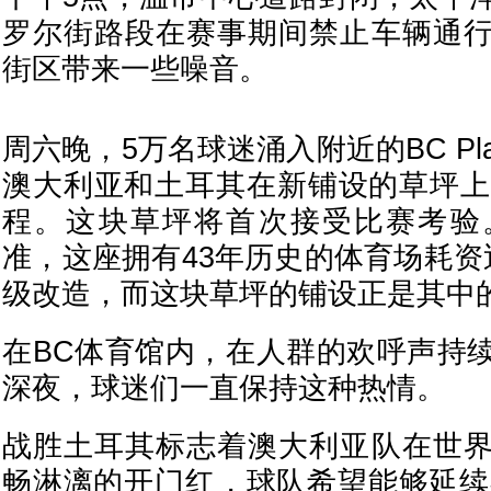
罗尔街路段在赛事期间禁止车辆通
街区带来一些噪音。
周六晚，5万名球迷涌入附近的BC Pl
澳大利亚和土耳其在新铺设的草坪上开
程。这块草坪将首次接受比赛考验。
准，这座拥有43年历史的体育场耗资
级改造，而这块草坪的铺设正是其中
在BC体育馆内，在人群的欢呼声持
深夜，球迷们一直保持这种热情。
战胜土耳其标志着澳大利亚队在世
畅淋漓的开门红，球队希望能够延续在