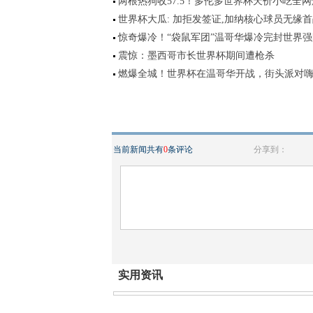
两根热狗收57.5！多伦多世界杯天价小吃全
世界杯大瓜: 加拒发签证,加纳核心球员无缘
惊奇爆冷！“袋鼠军团”温哥华爆冷完封世界强
震惊：墨西哥市长世界杯期间遭枪杀
燃爆全城！世界杯在温哥华开战，街头派对
当前新闻共有
0
条评论
分享到：
实用资讯