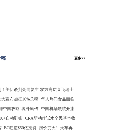
专稿
更多>>
刚！美伊谈判死而复生 双方高层直飞瑞士
拿大宣布加征10%关税! 华人热门食品面临
白嫖中国攻略"境外疯传! 中国机场硬核开撕
000+自动到账! CRA新动作试水全民基本收
! BC狂揽$50亿投资: 房价变天?! 天车再