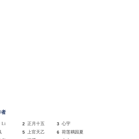
作者
y Li
2
正月十五
3
心宇
枫
5
上官天乙
6
荷莲耦园夏