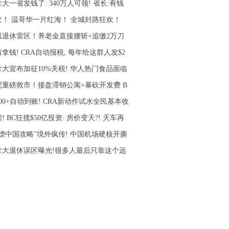
大一省发钱了: 340万人可领! 省长:有钱
发！ 温哥华一片红海！ 全城封路狂欢！
温退休雷区！养老金直接腰斩+追缴2万刀
拿钱! CRA自动报税, 每年给这群人发$2
拿大宣布加征10%关税! 华人热门食品面临
尼重磅救市！接盘滞销公寓+暴砍开发费 B
000+自动到账! CRA新动作试水全民基本收
! BC狂揽$50亿投资: 房价变天?! 天车再
白嫖中国攻略"境外疯传! 中国机场硬核开撕
拿大退休误区曝光!很多人最后只靠这个远