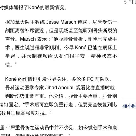
5
“
对媒体通报了Koné的最新情况。
据加拿大队主教练 Jesse Marsch 透露，尽管受伤一
刻距离替补席很近，但是现场甚至能听到骨头断裂的
声音。Marsch 表示：“他胫腓骨骨折，昨晚已完成手
术，医生说过程非常顺利。今早 Koné 已能在病床上
坐起，并录制视频给队友们报平安，精神状态不
错。”
Koné 的伤情也引发业界关注。多伦多 FC 前队医、
骨科运动医学专家 Jihad Abouali 观看比赛直播时就
判断伤势非常严重。他介绍，胫骨主要承重，腓骨则
入钢钉固定。“手术后可立即负重行走，但要完全恢复到比
48小
还需数月适应高强度对抗。”
业生涯：“严重骨折在运动员中并不少见，如今微创手术和康