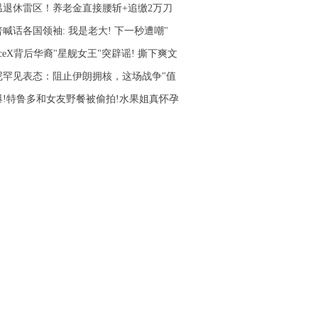
温退休雷区！养老金直接腰斩+追缴2万刀
喊话各国领袖: 我是老大! 下一秒遭嘲"
aceX背后华裔"星舰女王"突辟谣! 撕下爽文
尼罕见表态：阻止伊朗拥核，这场战争"值
爆!特鲁多和女友野餐被偷拍!水果姐真怀孕