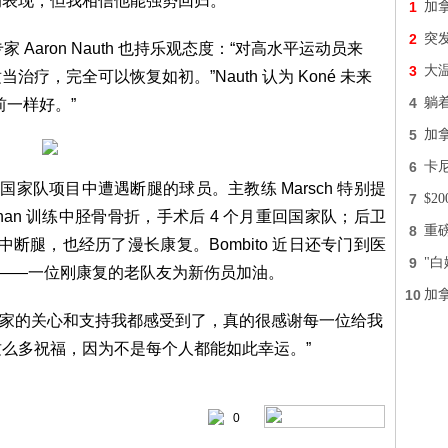
表现，但我相信他能强势回归。”
1
加拿
2
突
科专家 Aaron Nauth 也持乐观态度：“对高水平运动员来
3
大
疗，完全可以恢复如初。”Nauth 认为 Koné 未来
4
躺着
前一样好。”
5
加
6
卡
国家队项目中遭遇断腿的球员。主教练 Marsch 特别提
7
$2
uchanan 训练中胫骨骨折，手术后 4 个月重回国家队；后卫
8
重磅
乐部比赛中断腿，也经历了漫长康复。Bombito 近日还专门到医
9
"
影——一位刚康复的老队友为新伤员加油。
10
加
达感谢：“大家的关心和支持我都感受到了，真的很感谢每一位给我
么多祝福，因为不是每个人都能如此幸运。”
0