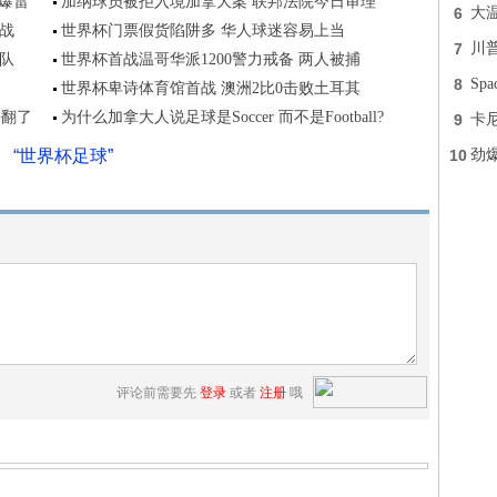
网爆雷
加纳球员被拒入境加拿大案 联邦法院今日审理
6
大
首战
世界杯门票假货陷阱多 华人球迷容易上当
7
川普
队
世界杯首战温哥华派1200警力戒备 两人被捕
8
Sp
世界杯卑诗体育馆首战 澳洲2比0击败土耳其
嗨翻了
为什么加拿大人说足球是Soccer 而不是Football?
9
卡
“世界杯足球”
10
劲
评论前需要先
登录
或者
注册
哦