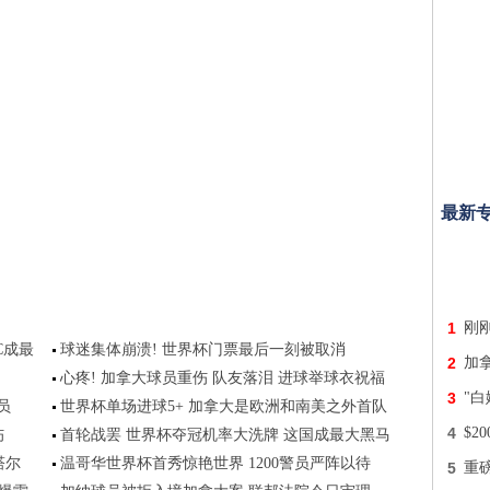
最新
1
刚
C成最
球迷集体崩溃! 世界杯门票最后一刻被取消
2
加
心疼! 加拿大球员重伤 队友落泪 进球举球衣祝福
3
"
员
世界杯单场进球5+ 加拿大是欧洲和南美之外首队
4
$2
伤
首轮战罢 世界杯夺冠机率大洗牌 这国成最大黑马
塔尔
温哥华世界杯首秀惊艳世界 1200警员严阵以待
5
重磅