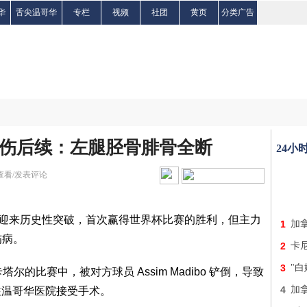
华
舌尖温哥华
专栏
视频
社团
黄页
分类广告
伤后续：左腿胫骨腓骨全断
24小
查看/发表评论
场迎来历史性突破，首次赢得世界杯比赛的胜利，但主力
1
加
伤病。
2
卡
3
"
胜卡塔尔的比赛中，被对方球员 Assim Madibo 铲倒，导致
4
加
往温哥华医院接受手术。