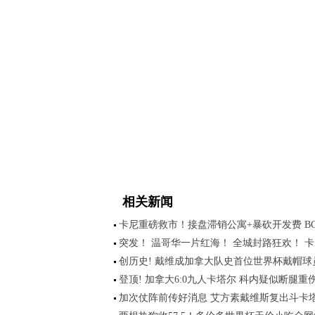
相关新闻
卡尼重磅救市！接盘滞销公寓+暴砍开发费 B
突发！ 温哥华一片红海！ 全城封路狂欢！ 卡
创历史! 戴维成加拿大队史首位世界杯戴帽球
登顶! 加拿大6:0九人卡塔尔 科内疑似断腿重
加次仗阵前传好消息 艾方素戴维斯复出斗卡