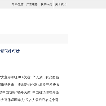
简体
/
繁体
广告服务
联系我们
关于我们
时新闻排行榜
拿大宣布加征10%关税! 华人热门食品面临
尼重磅救市！接盘滞销公寓+暴砍开发费 B
白嫖中国攻略"境外疯传! 中国机场硬核开撕
拿大退休误区曝光!很多人最后只靠这个远