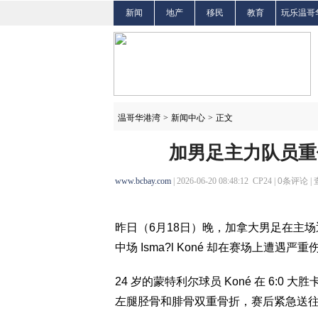
新闻
地产
移民
教育
玩乐温哥
温哥华港湾
>
新闻中心
>
正文
加男足主力队员重
www.bcbay.com
| 2026-06-20 08:48:12 CP24 |
0
条评论 |
昨日（6月18日）晚，加拿大男足在主
中场 Isma?l Koné 却在赛场上遭遇严重
24 岁的蒙特利尔球员 Koné 在 6:0 大
左腿胫骨和腓骨双重骨折，赛后紧急送