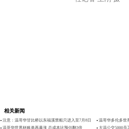
相关新闻
注意：温哥华甘比桥以东福溪禁船只进入至7月8日
温哥华多伦多世界
温哥华世界杯账单再暴涨 总成本比预估翻3倍
大温公交5000员