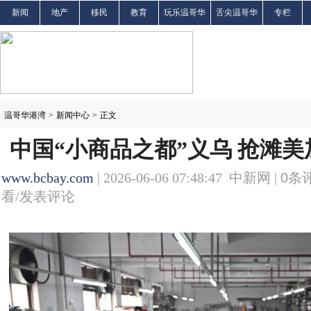
新闻
地产
移民
教育
玩乐温哥华
舌尖温哥华
专栏
温哥华港湾
>
新闻中心
>
正文
中国“小商品之都”义乌 抢滩
www.bcbay.com
| 2026-06-06 07:48:47 中新网 |
0
条评
看/发表评论