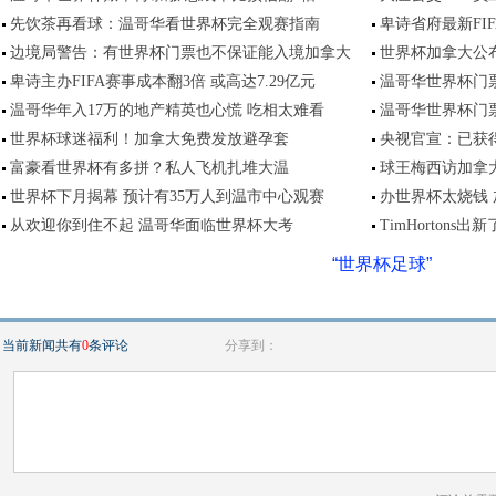
先饮茶再看球：温哥华看世界杯完全观赛指南
卑诗省府最新FI
边境局警告：有世界杯门票也不保证能入境加拿大
世界杯加拿大公布
卑诗主办FIFA赛事成本翻3倍 或高达7.29亿元
温哥华世界杯门票
温哥华年入17万的地产精英也心慌 吃相太难看
温哥华世界杯门
世界杯球迷福利！加拿大免费发放避孕套
央视官宣：已获得
富豪看世界杯有多拼？私人飞机扎堆大温
球王梅西访加拿大
世界杯下月揭幕 预计有35万人到温市中心观赛
办世界杯太烧钱 
从欢迎你到住不起 温哥华面临世界杯大考
TimHortons出
“世界杯足球”
当前新闻共有
0
条评论
分享到：