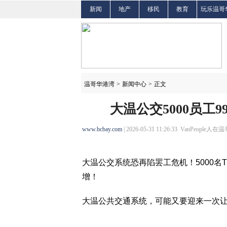
新闻
地产
移民
教育
玩乐温哥
温哥华港湾
>
新闻中心
>
正文
大温公交5000员工
www.bcbay.com
| 2026-05-31 11:26:33 VanPeople人在
大温公交系统恐再陷罢工危机！5000名Tr
增！
大温公共交通系统，可能又要迎来一次