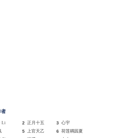
作者
y Li
2
正月十五
3
心宇
枫
5
上官天乙
6
荷莲耦园夏