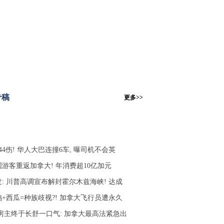
专稿
更多>>
44伤! 华人大巴连撞6车, 曝司机不会英
国游客重返加拿大! 年消费超10亿加元
发: 川普高调宣布解封霍尔木兹海峡! 达成
鸡+西瓜=种族歧视?! 加拿大飞行员遭永久
C房主终于长舒一口气: 加拿大最高法紧急出