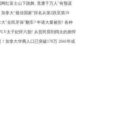
国网红富士山下跳舞, 竟遭千万人"有预谋
！加拿大“最佳国家”排名从第2跌至第19
大"全民牙保"翻车? 申请大量被拒! 各种
4岁LV太子妃怀六胎! 从贫民窟到阔太的彪悍
！加拿大华裔人口已突破170万 2041年或