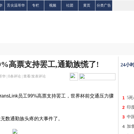
华
舌尖温哥华
专栏
视频
社团
黄页
分类广告
99%高票支持罢工,通勤族慌了!
24小
温哥华 |
0
条评论 |
查看/发表评论
ansLink员工99%高票支持罢工，世界杯前交通压力骤
1
5死
2
印度
3
中
让无数通勤族头疼的大事件了。
4
加