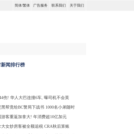
简体
/
繁体
广告服务
联系我们
关于我们
时新闻排行榜
44伤! 华人大巴连撞6车, 曝司机不会英
黑帮竟给BC警局下战书 1000名小弟随时
国游客重返加拿大! 年消费超10亿加元
拿大女炒房客被全额追税 CRA秋后算账