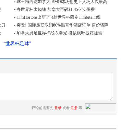
球王梅西访加拿大 BMO球场创史上入场人次最高
赛
办世界杯太烧钱 加拿大再砸$1.45亿安保费
TimHortons出新了 4款世界杯限定Timbits上线
上升
突发! 国际足联取消80%温哥华酒店订单 房价骤降
金
加拿大男足世界杯战衣曝光 挺拔枫叶披霜挂雪
“世界杯足球”
评论前需要先
登录
或者
注册
哦