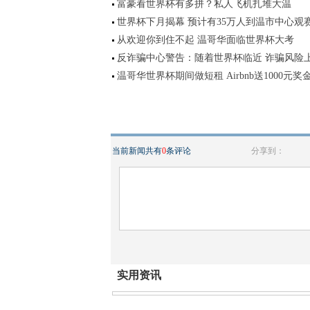
富豪看世界杯有多拼？私人飞机扎堆大温
世界杯下月揭幕 预计有35万人到温市中心观
从欢迎你到住不起 温哥华面临世界杯大考
反诈骗中心警告：随着世界杯临近 诈骗风险
温哥华世界杯期间做短租 Airbnb送1000元奖
当前新闻共有
0
条评论
分享到：
实用资讯