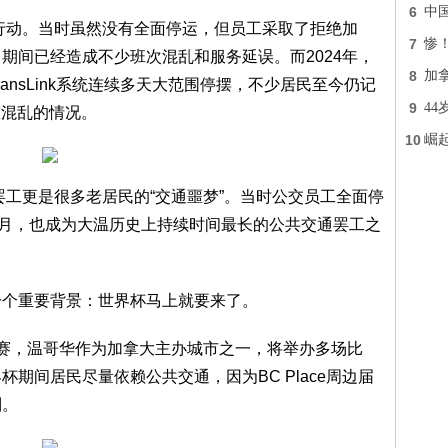
6
中
资行动。当时虽然没有全面停运，但员工采取了拒绝加
7
惨
期间已经造成不少班次混乱和服务延误。而2024年，
8
加拿
ansLink系统连续多天大范围停摆，不少居民至今仍记
9
4
严重混乱的情况。
10
崛起
罢工更是很多老居民的“交通噩梦”。当时公交员工全面停
数月，也成为大温历史上持续时间最长的公共交通罢工之
一个重要背景：世界杯马上就要来了。
个月正式开赛，温哥华作为加拿大主办城市之一，将举办多场比
期间居民尽量依赖公共交通，因为BC Place周边届
制。