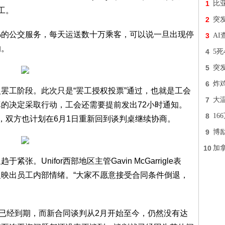
1
比
工。
2
突
6%的公交服务，每天运送数十万乘客，可以说一旦出现停
3
A
响。
4
5死
5
突
6
炸
罢工阶段。此次只是“罢工授权投票”通过，也就是工会
7
大温
的决定采取行动，工会还需要提前发出72小时通知。
8
16
行，双方也计划在6月1日重新回到谈判桌继续协商。
9
博
10
加
。Unifor西部地区主管Gavin McGarrigle表
反映出员工内部情绪。“大家不愿意接受合同条件倒退，
就已经到期，而新合同谈判从2月开始至今，仍然没有达