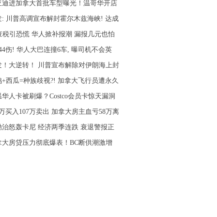
亚迪进加拿大首批车型曝光！温哥华开店
发: 川普高调宣布解封霍尔木兹海峡! 达成
I查税引恐慌 华人掀补报潮 漏报几元也怕
44伤! 华人大巴连撞6车, 曝司机不会英
发！大逆转！ 川普宣布解除对伊朗海上封
鸡+西瓜=种族歧视?! 加拿大飞行员遭永久
华人卡被刷爆？Costco会员卡惊天漏洞
6万买入107万卖出 加拿大房主血亏58万离
励治怒轰卡尼 经济两季连跌 衰退警报正
拿大房贷压力彻底爆表！BC断供潮激增