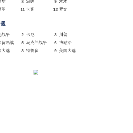
歌华
8
温暖
9
木木
酒阁
11
卡宾
12
罗文
专题
朗战争
2
卡尼
3
川普
加贸易战
5
乌克兰战争
6
博励治
国大选
8
特鲁多
9
美国大选