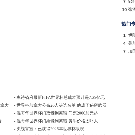
7
郭
10
张
热门
1
伊
4
美
7
加
南
卑诗省府最新FIFA世界杯总成本预计是7.29亿元
加拿大
世界杯加拿大公布26人决选名单 他成了秘密武器
温哥华世界杯门票贵到离谱 门票2000加元起
看
温哥华世界杯门票贵到离谱 黄牛价格太吓人
央视官宣：已获得2026年世界杯版权