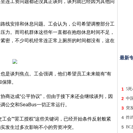
甚至连工资问题都还没真正谈到，谈判就已经因为其他问
的路线安排和休息问题。工会认为，公司希望调整部分工
作压力。而司机群体这些年一直都在抱怨休息时间不足，
于紧密，不少司机经常连正常上厕所的时间都没有，这在
。
最新
也是谈判焦点。工会强调，他们希望员工未来能有“有
和保障。
1
5死
过协商达成“公平协议”，但由于接下来还会继续谈判，因
2
中
公交和SeaBus一切正常运行。
3
突
4
炸
工会”“罢工授权”这些关键词，已经开始条件反射般紧
确实发生过多次影响不小的劳资冲突。
5
B