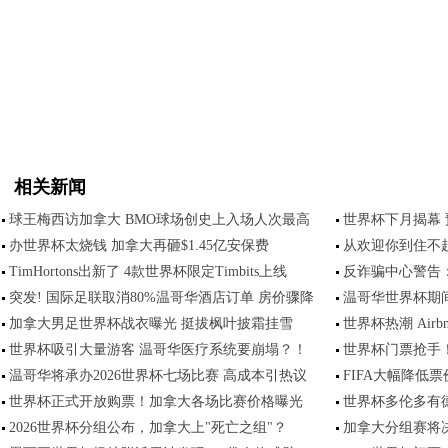
相关新闻
球王梅西访加拿大 BMO球场创史上入场人次最高
世界杯下月揭幕 
办世界杯太烧钱 加拿大再砸$1.45亿安保费
从欢迎你到住不
TimHortons出新了 4款世界杯限定Timbits上线
反诈骗中心警告
突发! 国际足联取消80%温哥华酒店订单 房价骤降
温哥华世界杯期间做
加拿大男足世界杯战衣曝光 挺拔枫叶披霜挂雪
世界杯热潮 Airb
世界杯吸引大量游客 温哥华医疗系统要崩塌？！
世界杯门票抢手！
温哥华将承办2026世界杯七场比赛 高成本引热议
FIFA大幅降低
世界杯正式开放购票！加拿大各场比赛价格曝光
世界杯多伦多有
2026世界杯分组公布，加拿大上"死亡之组"？
加拿大分组赛将