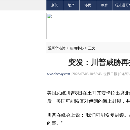
新闻
地产
移民
教育
玩乐温哥
温哥华港湾
>
新闻中心
>
正文
突发：川普威胁再
www.bcbay.com
| 2026-07-08 10:52:48 世界日报 |
0
条评论
美国总统川普8日在土耳其安卡拉出席
后，美国可能恢复对伊朗的海上封锁，并
川普在峰会上说：“我们可能恢复封锁
的事。”