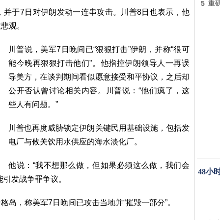
5
重
，并于7日对伊朗发动一连串攻击。川普8日也表示，他
愈悲观。
川普说，美军7日晚间已“狠狠打击”伊朗，并称“很可
能今晚再狠狠打击他们”。他指控伊朗领导人一再误
导美方，在谈判期间看似愿意接受和平协议，之后却
公开否认曾讨论相关内容。川普说：“他们疯了，这
些人有问题。”
川普也再度威胁锁定伊朗关键民用基础设施，包括发
电厂与攸关饮用水供应的海水淡化厂。
他说：“我不想那么做，但如果必须这么做，我们会
48小
能引发战争罪争议。
格岛，称美军7日晚间已攻击当地并“摧毁一部分”。