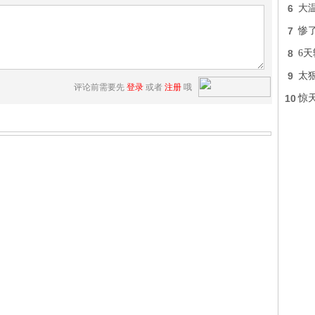
6
大温
7
惨
8
6天
9
太
评论前需要先
登录
或者
注册
哦
10
惊