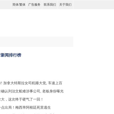
简体
/
繁体
广告服务
联系我们
关于我们
时新闻排行榜
传! 加拿大特斯拉女司机睡大觉, 车速上百
方确认列治文船难涉事公司, 老板身份曝光
拿大，这次终于硬气了一回！
一点出局！梅西率阿根廷死里逃生