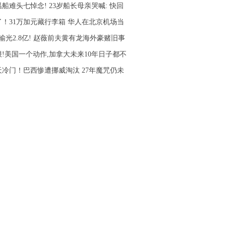
船难头七悼念! 23岁船长母亲哭喊: 快回
了！31万加元藏行李箱 华人在北京机场当
输光2.8亿! 赵薇前夫黄有龙海外豪赌旧事
狠!美国一个动作,加拿大未来10年日子都不
天冷门！巴西惨遭挪威淘汰 27年魔咒仍未