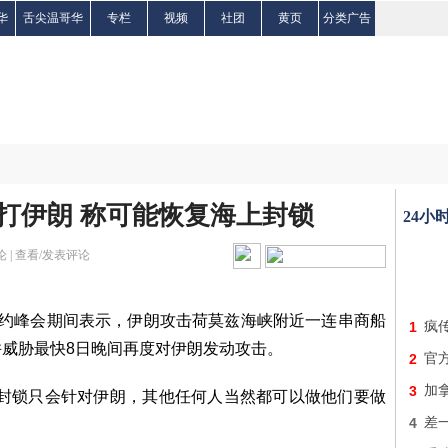
华
舌尖温哥华
专栏
视频
社团
黄页
分类广告
打伊朗 称可能恢复海上封锁
24小
 |
查看/发表评论
北约峰会期间表示，伊朗攻击荷莫兹海峡附近一连串商船
1
疯
威胁最快8日晚间再度对伊朗发动攻击。
2
官
3
加
。封锁只会针对伊朗，其他任何人当然都可以做他们要做
4
差