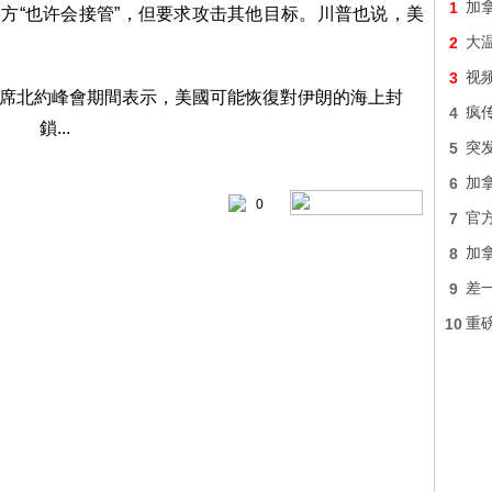
1
加
美方“也许会接管”，但要求攻击其他目标。川普也说，美
2
大
3
视频
4
疯
5
突
6
加
0
7
官
8
加
9
差
10
重