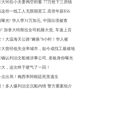
拿大90后小夫妻掏空积蓄 77万抢下三房镇
温这些一线工人无限期罢工 高管年薪$56.
曝光! 华人带31万加元, 中国出境被查
传! 加拿大特斯拉女司机睡大觉, 车速上百
发！大温海天公路“瘫痪”8小时！华人被
拿大曾经低失业率城市，如今成找工最难地
方确认列治文船难涉事公司, 老板身份曝光
拿大，这次终于硬气了一回！
一点出局！梅西率阿根廷死里逃生
磅！多人爆列治文沉船内情 警方重案组介