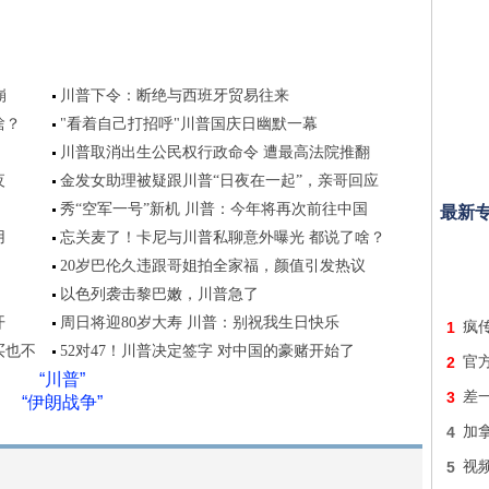
崩
川普下令：断绝与西班牙贸易往来
啥？
"看着自己打招呼"川普国庆日幽默一幕
川普取消出生公民权行政命令 遭最高法院推翻
夜
金发女助理被疑跟川普“日夜在一起”，亲哥回应
秀“空军一号”新机 川普：今年将再次前往中国
最新
用
忘关麦了！卡尼与川普私聊意外曝光 都说了啥？
20岁巴伦久违跟哥姐拍全家福，颜值引发热议
以色列袭击黎巴嫩，川普急了
开
周日将迎80岁大寿 川普：别祝我生日快乐
1
疯
买也不
52对47！川普决定签字 对中国的豪赌开始了
2
官
“川普”
3
差
“伊朗战争”
4
加拿
5
视频