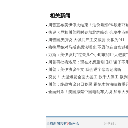
相关新闻
川普宣布美伊停火结束！油价暴涨6%股市吓
热评卡尼和川普同时参加北约峰会 会发生点
川普国庆演说 大谈共产主义威胁 比拟为911
梅拉尼娅对马斯克想法曝光:不愿他在白宫过
万斯：美伊谈判“过去几个小时取得巨大进展”
川普再批梅洛尼：现在才想重修旧好 谢了不
川普：美伊协议全文 我会逐字念给记者听
突发！ 大温爆发全面大罢工 数千人停工 谈判
川普：终战协议14日签署 霍尔木兹海峡将重
全面封杀！美国拟禁中国电动车入境 加拿大
当前新闻共有
0
条评论
分享到：