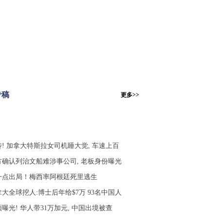
专稿
更多>>
传! 加拿大特斯拉女司机睡大觉, 车速上百
方确认列治文船难涉事公司, 老板身份曝光
一点出局！梅西率阿根廷死里逃生
大全球挖人:博士后年给$7万 93名中国人
曝光! 华人带31万加元, 中国出境被查