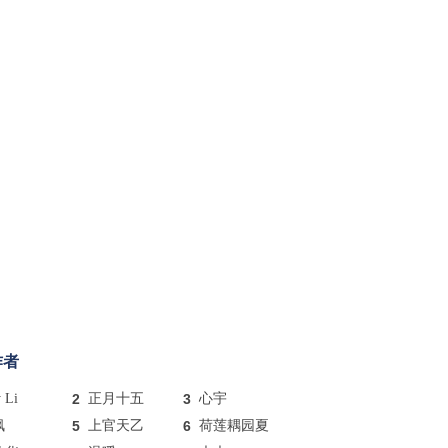
作者
y Li
2
正月十五
3
心宇
枫
5
上官天乙
6
荷莲耦园夏