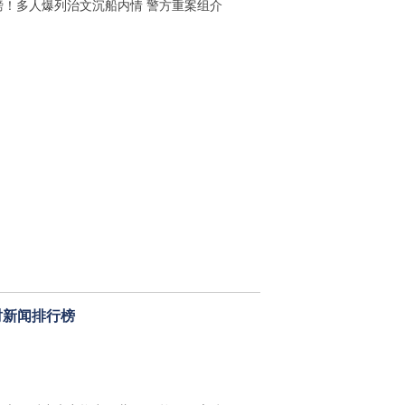
磅！多人爆列治文沉船内情 警方重案组介
时新闻排行榜