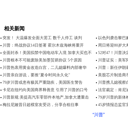
相关新闻
突发！ 大温爆发全面大罢工 数千人停工 谈判
以色列袭击黎巴
川普：终战协议14日签署 霍尔木兹海峡将重开
周日将迎80岁大
全面封杀！美国拟禁中国电动车入境 加拿大买也不
52对47！川普
川普根本不可能废除美加墨贸易协议 5个原因
川普证实：美军
川普热衷用黄金改造白宫，二儿媳爆料内部奢华
川普：新任伊朗
川普亲自游说，要推“夏令时间永久化”
美股芯片制造商
79岁川普或患有极其严重隐疾，美国医生警告
川普携儿媳视察
卡尼在纽约向美国商界释善意 引用了川普的口号
法官裁定：肯尼
川普新规:美提高汽车零部件本地产,加拿大遭重击
79岁川普的新体
梅拉尼娅昔日超模室友受访，分享合租往事
45岁情报总监
“川普”