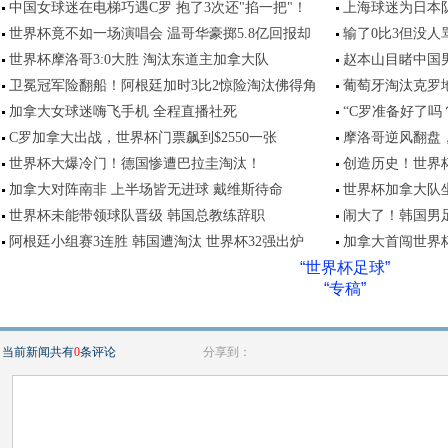
中国女球迷在电梯巧遇C罗 抱了3次还"掐一把"！
上海球迷为日本
世界杯竟不如一场演唱会 温哥华豪掷5.8亿回报却
输了0比3但没人
世界杯摩洛哥3:0大胜 淘汰东道主加拿大队
赵本山目睹中国
卫冕冠军险翻船！阿根廷加时3比2惊险淘汰佛得角
葡萄牙淘汰克罗地
加拿大女球迷嗨飞手机 全程直播社死
“C罗准备好了吗
C罗加拿大出战，世界杯门票飙到$2550一张
摩洛哥逆风翻盘
世界杯大爆冷门！德国惨遭巴拉圭淘汰！
创造历史！世界
加拿大对阵南非 上半场皆无进球 戴维斯待命
世界杯加拿大队
世界杯未能带领球队晋级 韩国总教练辞职
闹大了！韩国男足
阿根廷小组赛3连胜 韩国遭淘汰 世界杯32强出炉
加拿大首闯世界
“世界杯足球”
“专稿”
当前新闻共有
0
条评论
分享到：