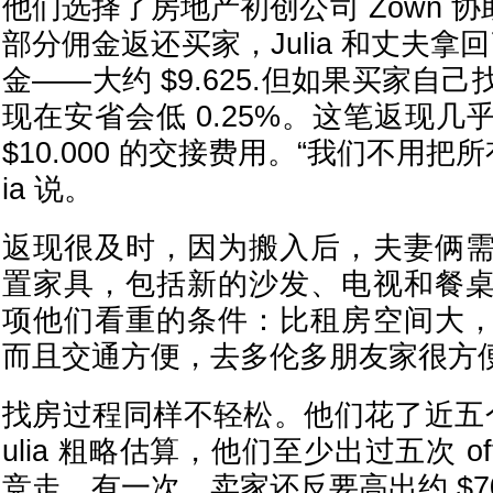
他们选择了房地产初创公司 Zown 协
部分佣金返还买家，Julia 和丈夫拿回了
金——大约 $9.625.但如果买家自
现在安省会低 0.25%。这笔返现
$10.000 的交接费用。“我们不用把所
ia 说。
返现很及时，因为搬入后，夫妻俩
置家具，包括新的沙发、电视和餐
项他们看重的条件：比租房空间大
而且交通方便，去多伦多朋友家很方
找房过程同样不轻松。他们花了近五
ulia 粗略估算，他们至少出过五次 o
竞走。有一次，卖家还反要高出约 $70