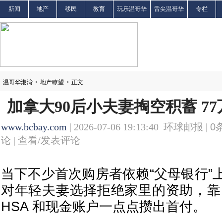
新闻
地产
移民
教育
玩乐温哥华
舌尖温哥华
专栏
温哥华港湾
>
地产瞭望
>
正文
加拿大90后小夫妻掏空积蓄 7
www.bcbay.com
| 2026-07-06 19:13:40 环球邮报 |
0
论 |
查看/发表评论
当下不少首次购房者依赖“父母银行”
对年轻夫妻选择拒绝家里的资助，靠 R
HSA 和现金账户一点点攒出首付。