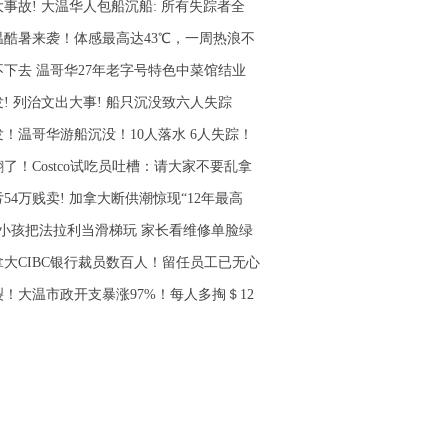
大事故! 大温华人包船沉船: 所有失踪者全
温酷暑来袭！体感最高达43℃，一周热浪不
不下去 温哥华27年老字号特色中菜馆结业
发! 列治文出大事! 船只沉没致六人失踪
发！温哥华游船沉没！10人落水 6人失踪！
了！Costco试吃员吐槽：请大家不要乱拿
54万贱卖! 加拿大断供潮惊现“12年最高
个小孩把法拉利当滑梯玩 家长看维修单脸绿
拿大CIBC银行裁员数百人！留任员工已无心
裂！大温市政开支暴涨97%！每人多掏＄12