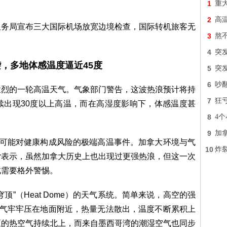
1
重
2
高
服务局宣布三大国际机场放宽边境检查，国际转机旅客无
3
熬
4
突
，多地体感温度逼近45度
5
突
6
吵翻
猛烈的一轮高温天气。气象部门警告，这波热浪预计将持
7
狂亏
续出现30度以上高温，而在高湿度影响下，体感温度甚
8
4
9
加
是可能对健康构成风险的极端高温事件。加拿大环境与气
10
炸
Chenier表示，虽然加拿大历史上也出现过更强热浪，但这一次
此需要格外警惕。
”（Heat Dome）的天气系统。简单来说，高空的强
湿气牢牢压在地面附近，热量无法散出，温度不断累积上
区的热空气持续北上，而来自墨西哥湾的潮湿空气也同步