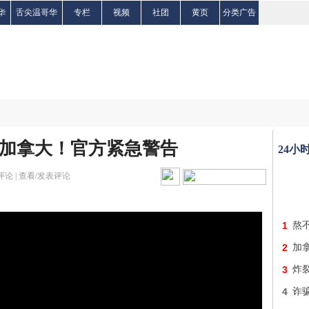
华
舌尖温哥华
专栏
视频
社团
黄页
分类广告
加拿大！官方紧急警告
24小
评论 |
查看/发表评论
1
熬
2
加
3
炸
4
诈骗