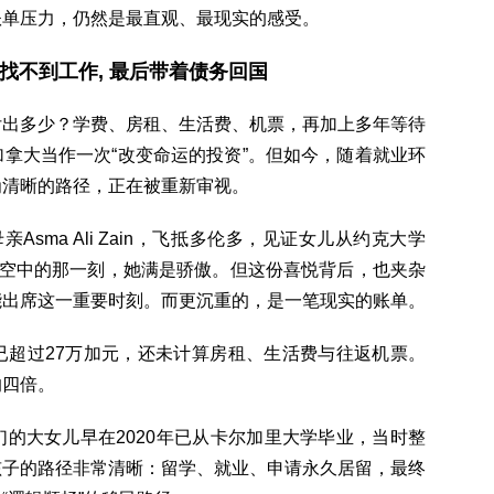
账单压力，仍然是最直观、最现实的感受。
毕业找不到工作, 最后带着债务回国
付出多少？学费、房租、生活费、机票，再加上多年等待
拿大当作一次“改变命运的投资”。但如今，随着就业环
为清晰的路径，正在被重新审视。
sma Ali Zain，飞抵多伦多，见证女儿从约克大学
学士帽抛向空中的那一刻，她满是骄傲。但这份喜悦背后，也夹杂
能出席这一重要时刻。而更沉重的，是一笔现实的账单。
已超过27万加元，还未计算房租、生活费与往返机票。
的四倍。
的大女儿早在2020年已从卡尔加里大学毕业，当时整
孩子的路径非常清晰：留学、就业、申请永久居留，最终