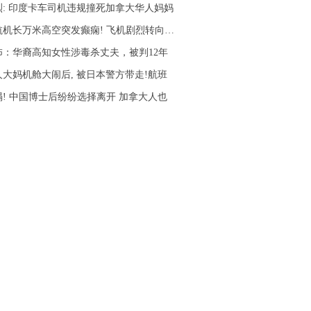
烈: 印度卡车司机违规撞死加拿大华人妈妈
航机长万米高空突发癫痫! 飞机剧烈转向…
怖：华裔高知女性涉毒杀丈夫，被判12年
人大妈机舱大闹后, 被日本警方带走!航班
塌! 中国博士后纷纷选择离开 加拿大人也