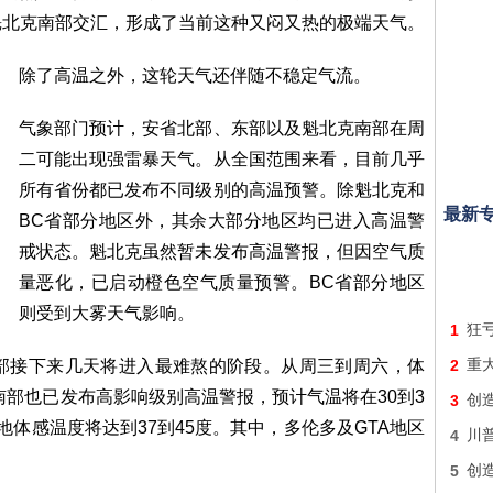
魁北克南部交汇，形成了当前这种又闷又热的极端天气。
除了高温之外，这轮天气还伴随不稳定气流。
气象部门预计，安省北部、东部以及魁北克南部在周
二可能出现强雷暴天气。从全国范围来看，目前几乎
所有省份都已发布不同级别的高温预警。除魁北克和
最新
BC省部分地区外，其余大部分地区均已进入高温警
戒状态。魁北克虽然暂未发布高温警报，但因空气质
量恶化，已启动橙色空气质量预警。BC省部分地区
则受到大雾天气影响。
1
狂亏
魁北克南部接下来几天将进入最难熬的阶段。从周三到周六，体
2
重
南部也已发布高影响级别高温警报，预计气温将在30到3
3
创
体感温度将达到37到45度。其中，多伦多及GTA地区
4
川
5
创造