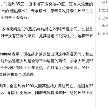
6
惨
，气温约35度，但体感可能突破40度。更令人难受的
日的“连热模式”。专家指出，每年首次持续性热浪往往
7
加
夜间同样不会缓解。
8
恐
9
华
示，未来几天，多地夜间最低气温仍将维持在22到25度之间。也就是
10
崩
。对于没有空调的家庭，尤其是老旧公寓住户，这将带来
te Institute表示，现在越来越频繁出现这种高温天气，和全
目前升温速度大约是全球平均速度的两倍。加拿大环境部
大部分地区都会比往年更热，而且湿度也会更高。另外，
也会继续推高全球温度。
间，全国约有1000人因高温相关问题死亡。德国东部
端高温，刷新历史纪录。随着气温持续攀升，这轮热浪正在