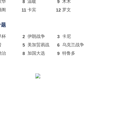
歌华
8
温暖
9
木木
酒阁
11
卡宾
12
罗文
专题
界杯
2
伊朗战争
3
卡尼
普
5
美加贸易战
6
乌克兰战争
励治
8
加国大选
9
特鲁多