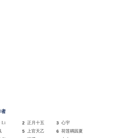
作者
y Li
2
正月十五
3
心宇
枫
5
上官天乙
6
荷莲耦园夏