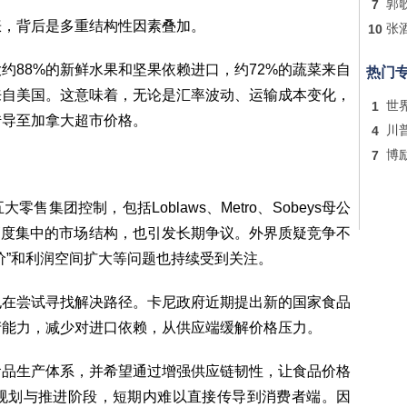
7
郭
涨，背后是多重结构性因素叠加。
10
张
约88%的新鲜水果和坚果依赖进口，约72%的蔬菜来自
热门
来自美国。这意味着，无论是汇率波动、运输成本变化，
1
世
传导至加拿大超市价格。
4
川
7
博
售集团控制，包括Loblaws、Metro、Sobeys母公
co。这种高度集中的市场结构，也引发长期争议。外界质疑竞争不
价”和利润空间扩大等问题也持续受到关注。
也在尝试寻找解决路径。卡尼政府近期提出新的国家食品
产能力，减少对进口依赖，从供应端缓解价格压力。
食品生产体系，并希望通过增强供应链韧性，让食品价格
规划与推进阶段，短期内难以直接传导到消费者端。因