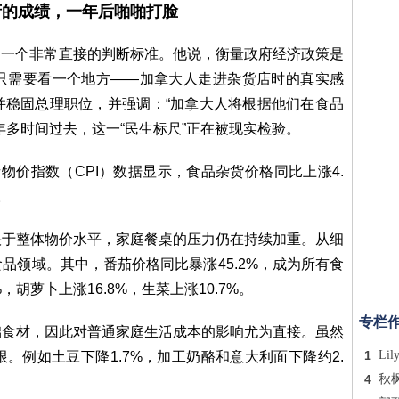
府的成绩，一年后啪啪打脸
提出一个非常直接的判断标准。他说，衡量政府经济政策是
只需要看一个地方——加拿大人走进杂货店时的真实感
并稳固总理职位，并强调：“加拿大人将根据他们在食品
年多时间过去，这一“民生标尺”正在被现实检验。
物价指数（CPI）数据显示，食品杂货价格同比上涨4.
。
快于整体物价水平，家庭餐桌的压力仍在持续加重。从细
品领域。其中，番茄价格同比暴涨45.2%，成为所有食
胡萝卜上涨16.8%，生菜上涨10.7%。
专栏
础食材，因此对普通家庭生活成本的影响尤为直接。虽然
1
Lil
。例如土豆下降1.7%，加工奶酪和意大利面下降约2.
4
秋