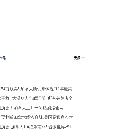
专稿
更多>>
54万贱卖! 加拿大断供潮惊现“12年最高
大事故! 大温华人包船沉船: 所有失踪者全
造历史！加拿大主帅一句话刷爆全网
普要掐断加拿大经济命脉,美国高官宣布大
历史!加拿大1-0绝杀南非! 晋级世界杯1