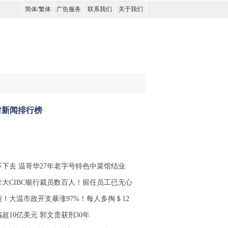
简体
/
繁体
广告服务
联系我们
关于我们
时新闻排行榜
不下去 温哥华27年老字号特色中菜馆结业
拿大CIBC银行裁员数百人！留任员工已无心
裂！大温市政开支暴涨97%！每人多掏＄12
超10亿美元 郭文贵获刑30年