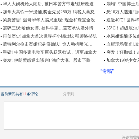
华人大妈机舱大闹后, 被日本警方带走!航班改道
崩塌! 中国博士
加拿大高铁一米没铺,奖金先发280万!纳税人暴怒
恐10万人遇难!
紧急警告! 温哥华华人骗局重现: 现金和珠宝全没
逼近40℃! 世界
震碎三观:哈佛女博, 核科学家…盖茨承认婚外情
35°C！超级厄
再创历史!加拿大首次世界杯小组出线 移师洛杉矶
水果姐狠酸多位
蒙特利尔枪击案嫌犯身份确认! 惊人动机曝光…
血腥现场曝光!
重磅! 中国多家电动车巨头跃跃欲试，进军加拿大
突发！狂撒钱！加
突发: 伊朗愤怒退出谈判! 油价大涨、股市下跌
加拿大19岁少女
“专稿”
当前新闻共有
11
条评论
分享到：
评论前需