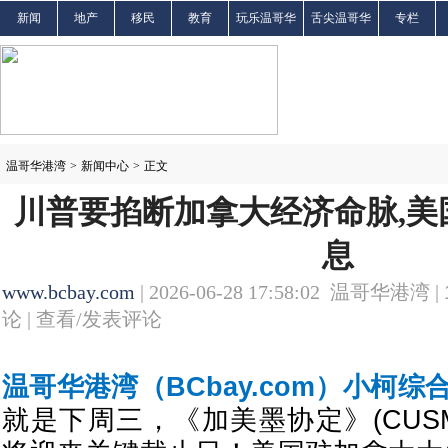
新闻
地产
移民
教育
玩乐温哥华
舌尖温哥华
专栏
温哥华港湾
>
新闻中心
>
正文
川普要掐断加拿大经济命脉,美
息
www.bcbay.com
| 2026-06-28 17:58:02 温哥华港湾 |
论 |
查看/发表评论
温哥华港湾（BCbay.com）小柯综
就是下周三，《加美墨协定》(CUSM