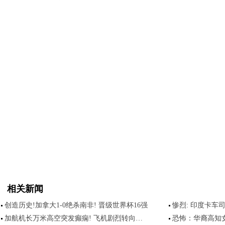
相关新闻
创造历史!加拿大1-0绝杀南非! 晋级世界杯16强
惨烈: 印度卡车
加航机长万米高空突发癫痫! 飞机剧烈转向…
恐怖：华裔高知