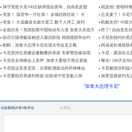
保守党批卡尼100次缺席国会质询，自由党反驳
就是他! 曾朝特
突发！ 温哥华一片红海！ 全城封路狂欢！ 卡
忘关麦了！卡尼
突发！ 大温爆发全面大罢工 数千人停工 谈判
机舱失控! 中国
全面封杀！美国拟禁中国电动车入境 加拿大买也不
炸了! 自由党支
加百亿级潜艇采购进入最后阶段 韩国德国争合约
卡尼在纽约向美
刚刚，加拿大总理卡尼在渥太华会见王毅
阿省省长痛批联
卡尼坚持住房建设量翻番的承诺 专家警告难实现
卡尼：愿深化北
卡尼在全球峰会上发声: 加拿大要敢于再次冒险
曝光! 100天近
卡尼抵达亚美尼亚，出席欧洲政治共同体峰会
卡尼被指涉利益
卡尼重组对美谈判班底 拉前保守党党魁入局
加美贸易谈判无进
“加拿大总理卡尼”
当前新闻共有
0
条评论
分享到：