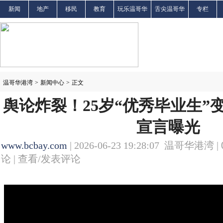
新闻
地产
移民
教育
玩乐温哥华
舌尖温哥华
专栏
温哥华港湾
>
新闻中心
>
正文
舆论炸裂！25岁“优秀毕业生”变
宣言曝光
www.bcbay.com
| 2026-06-23 19:28:07 温哥华港湾 |
论 |
查看/发表评论