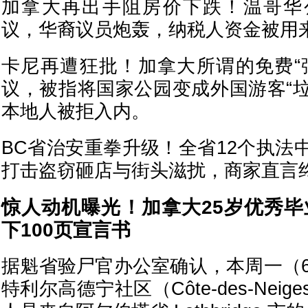
加拿大再出手阻房价下跌！温哥华
议，华裔议员炮轰，纳税人资金被用
卡尼再遭狂批！加拿大所谓的免费“
议，被指将国家公园变成外国游客“
本地人被拒入内。
BC省治安重拳升级！全省12个执法
打击盗窃砸店与街头滋扰，商家直言
惊人动机曝光！加拿大25岁优秀
下100页宣言书
据魁省验尸官办公室确认，本周一（6
特利尔高德宁社区（Côte-des-Nei