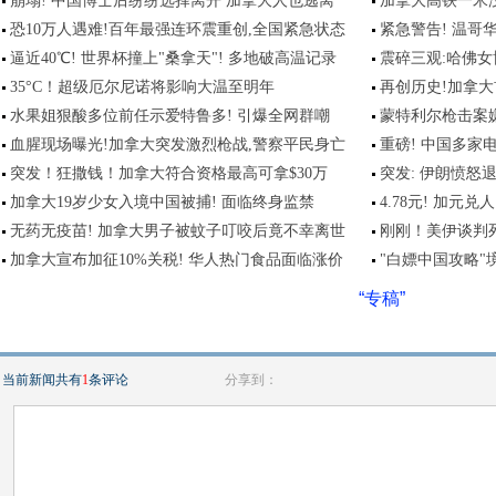
崩塌! 中国博士后纷纷选择离开 加拿大人也逃离
加拿大高铁一米没
恐10万人遇难!百年最强连环震重创,全国紧急状态
紧急警告! 温哥
逼近40℃! 世界杯撞上"桑拿天"! 多地破高温记录
震碎三观:哈佛女
35°C！超级厄尔尼诺将影响大温至明年
再创历史!加拿
水果姐狠酸多位前任示爱特鲁多! 引爆全网群嘲
蒙特利尔枪击案
血腥现场曝光!加拿大突发激烈枪战,警察平民身亡
重磅! 中国多
突发！狂撒钱！加拿大符合资格最高可拿$30万
突发: 伊朗愤怒
加拿大19岁少女入境中国被捕! 面临终身监禁
4.78元! 加元
无药无疫苗! 加拿大男子被蚊子叮咬后竟不幸离世
刚刚！美伊谈判
加拿大宣布加征10%关税! 华人热门食品面临涨价
"白嫖中国攻略"
“专稿”
当前新闻共有
1
条评论
分享到：