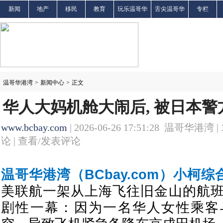
新闻
地产
移民
教育
玩乐温哥华
舌尖温哥华
专栏
温哥华港湾
>
新闻中心
>
正文
华人大妈机舱大闹后, 被日本警
www.bcbay.com
| 2026-06-26 17:51:28 温哥华港湾 |
论 |
查看/发表评论
温哥华港湾（BCbay.com）小柯
美联航一架从上海飞往旧金山的航
剧性一幕：因为一名华人女性乘客