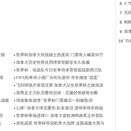
6
4.
7
无
8
刚
9
加
10
"
晋级
世界杯加拿大对战瑞士热度高 门票有人喊卖90万
加拿大历史性胜仗用球荣登殿堂永久收藏
世界杯：埃及队今日在卑诗体育馆迎战新西兰队
谱
FIFA拒卑诗小酒厂办街头派对 市长痛批“混蛋”
飞到球场才发现没票 加拿大父女世界杯之旅泡汤
加男足主力队员重伤后续：左腿胫骨腓骨全断
C成最
球迷集体崩溃! 世界杯门票最后一刻被取消
心疼! 加拿大球员重伤 队友落泪 进球举球衣祝福
员
世界杯单场进球5+ 加拿大是欧洲和南美之外首队
伤
首轮战罢 世界杯夺冠机率大洗牌 这国成最大黑马