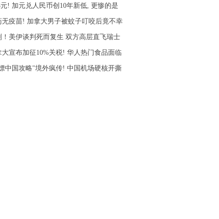
78元! 加元兑人民币创10年新低, 更惨的是
药无疫苗! 加拿大男子被蚊子叮咬后竟不幸
刚！美伊谈判死而复生 双方高层直飞瑞士
拿大宣布加征10%关税! 华人热门食品面临
白嫖中国攻略"境外疯传! 中国机场硬核开撕