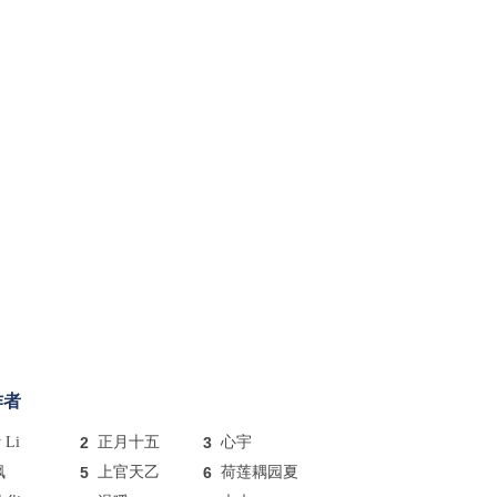
作者
y Li
2
正月十五
3
心宇
枫
5
上官天乙
6
荷莲耦园夏