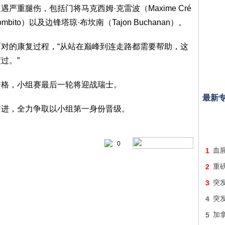
重腿伤，包括门将马克西姆·克雷波（Maxime Cré
mbito）以及边锋塔琼·布坎南（Tajon Buchanan）。
对的康复过程，“从站在巅峰到连走路都需要帮助，这
过。”
资格，小组赛最后一轮将迎战瑞士。
最新
前进，全力争取以小组第一身份晋级。
0
1
血
2
重
3
突
4
突
5
加