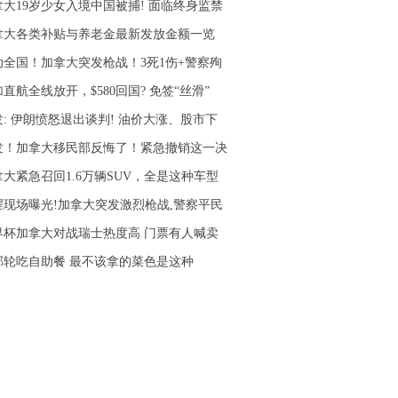
拿大19岁少女入境中国被捕! 面临终身监禁
拿大各类补贴与养老金最新发放金额一览
动全国！加拿大突发枪战！3死1伤+警察殉
直航全线放开，$580回国? 免签“丝滑”
发: 伊朗愤怒退出谈判! 油价大涨、股市下
发！加拿大移民部反悔了！紧急撤销这一决
拿大紧急召回1.6万辆SUV，全是这种车型
腥现场曝光!加拿大突发激烈枪战,警察平民
界杯加拿大对战瑞士热度高 门票有人喊卖
邮轮吃自助餐 最不该拿的菜色是这种