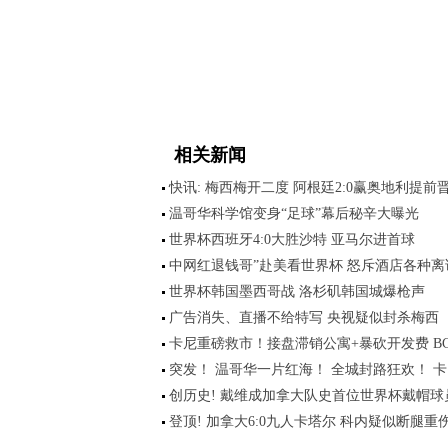
相关新闻
快讯: 梅西梅开二度 阿根廷2:0赢奥地利提前
温哥华科学馆变身“足球”幕后秘辛大曝光
世界杯西班牙4:0大胜沙特 亚马尔进首球
中网红退钱哥”赴美看世界杯 怒斥酒店各种离
世界杯韩国墨西哥战 洛杉矶韩国城爆枪声
广告消失、直播不给特写 央视疑似封杀梅西
卡尼重磅救市！接盘滞销公寓+暴砍开发费 B
突发！ 温哥华一片红海！ 全城封路狂欢！ 卡
创历史! 戴维成加拿大队史首位世界杯戴帽球
登顶! 加拿大6:0九人卡塔尔 科内疑似断腿重