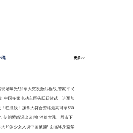
专稿
更多>>
腥现场曝光!加拿大突发激烈枪战,警察平民
磅! 中国多家电动车巨头跃跃欲试，进军加
发！狂撒钱！加拿大符合资格最高可拿$30
发: 伊朗愤怒退出谈判! 油价大涨、股市下
拿大19岁少女入境中国被捕! 面临终身监禁