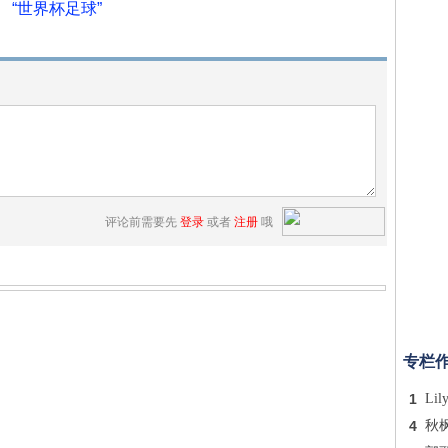
“世界杯足球”
评论前需要先
登录
或者
注册
哦
专栏
1
Lil
4
秋