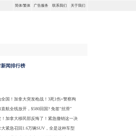
简体
/
繁体
广告服务
联系我们
关于我们
时新闻排行榜
动全国！加拿大突发枪战！3死1伤+警察殉
直航全线放开，$580回国? 免签“丝滑”
发！加拿大移民部反悔了！紧急撤销这一决
拿大紧急召回1.6万辆SUV，全是这种车型