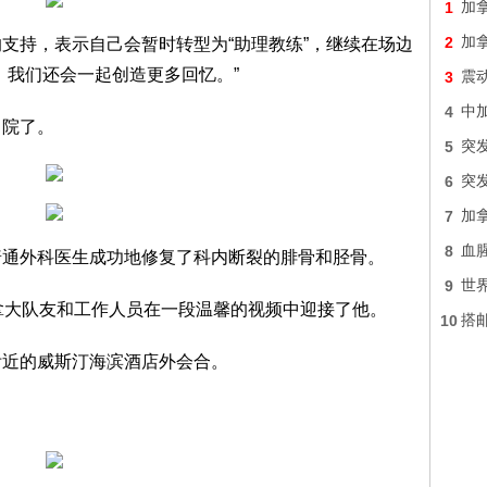
1
加
2
加
支持，表示自己会暂时转型为“助理教练”，继续在场边
，我们还会一起创造更多回忆。”
3
震
4
中加
出院了。
5
突
6
突
7
加
8
血
普通外科医生成功地修复了科内断裂的腓骨和胫骨。
9
世
拿大队友和工作人员在一段温馨的视频中迎接了他。
10
搭
附近的威斯汀海滨酒店外会合。
。