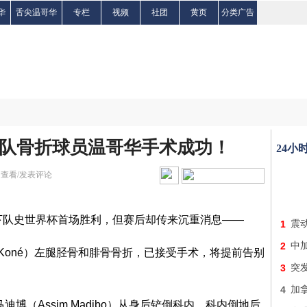
华
舌尖温哥华
专栏
视频
社团
黄页
分类广告
队骨折球员温哥华手术成功！
24小
|
查看/发表评论
下队史世界杯首场胜利，但赛后却传来沉重消息——
1
震
2
中加
?l Koné）左腿胫骨和腓骨骨折，已接受手术，将提前告别
3
突
4
加
博（Assim Madibo）从身后铲倒科内。科内倒地后