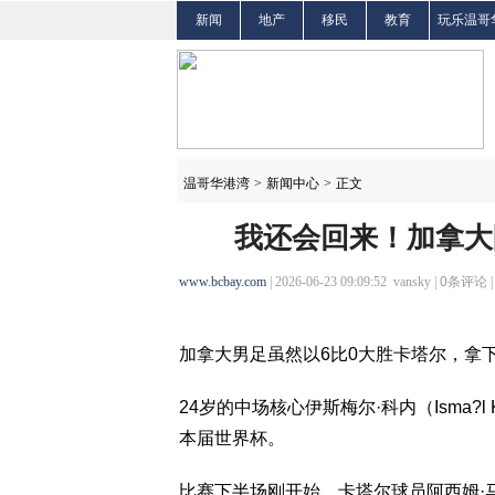
新闻
地产
移民
教育
玩乐温哥
温哥华港湾
>
新闻中心
>
正文
我还会回来！加拿大
www.bcbay.com
| 2026-06-23 09:09:52 vansky |
0
条评论 
加拿大男足虽然以6比0大胜卡塔尔，拿
24岁的中场核心伊斯梅尔·科内（Isma
本届世界杯。
比赛下半场刚开始，卡塔尔球员阿西姆·马迪