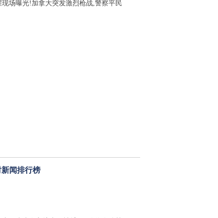
腥现场曝光!加拿大突发激烈枪战,警察平民
时新闻排行榜