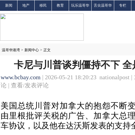
新闻
地产
移民
教育
玩乐温哥华
舌尖温哥华
专栏
温哥华港湾
>
新闻中心
>
正文
卡尼与川普谈判僵持不下 全
www.bcbay.com
| 2026-05-21 18:20:23 nationalpost |
论 |
查看/发表评论
美国总统川普对加拿大的抱怨不断
由里根批评关税的广告、加拿大总
车协议，以及他在达沃斯发表的支持