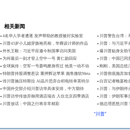
相关新闻
4名华人学者遭逐 发声帮助的教授被封实验室
川普警告台湾：
川普43岁小儿媳穿旗袍亮相，华裔设计师的作品
川普：与习近平
外长王毅：习近平应邀今秋国事访问美国
爆川普贴身女助
为何最后一刻才登上空中一号 黄仁勋回应
川普：中国已同意
全球疯传：空军一号轰鸣擦身而过 他竟一动不动
刚刚，美国总统
特朗普持股调整惹议 重押辉达苹果 抛售微软Meta
川普彻底抛弃加拿
传川普施压特斯拉 AI晶片恐弃台积电转单英特尔
白宫记者晚宴枪
中国外交部介绍川普访华具体安排，中方期待
川普：与伊朗停火
川普访华传放弃御用酒店瑞吉 入住北京四季酒店
川普：伊朗军事
川普放话：中国之行将非常精彩
德总理惹怒川普？
“川普”