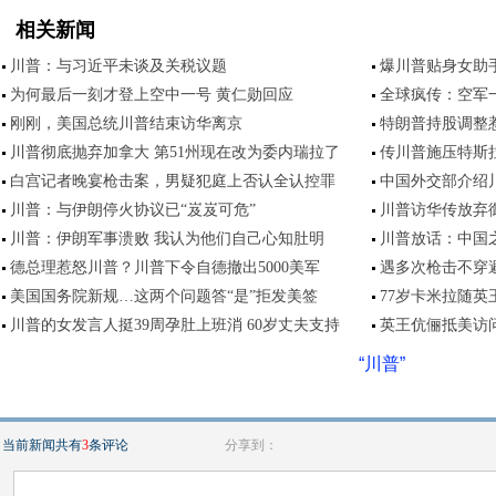
相关新闻
川普：与习近平未谈及关税议题
爆川普贴身女助
为何最后一刻才登上空中一号 黄仁勋回应
全球疯传：空军
刚刚，美国总统川普结束访华离京
特朗普持股调整惹
川普彻底抛弃加拿大 第51州现在改为委内瑞拉了
传川普施压特斯拉
白宫记者晚宴枪击案，男疑犯庭上否认全认控罪
中国外交部介绍
川普：与伊朗停火协议已“岌岌可危”
川普访华传放弃
川普：伊朗军事溃败 我认为他们自己心知肚明
川普放话：中国
德总理惹怒川普？川普下令自德撤出5000美军
遇多次枪击不穿避
美国国务院新规…这两个问题答“是”拒发美签
77岁卡米拉随英
川普的女发言人挺39周孕肚上班消 60岁丈夫支持
英王伉俪抵美访
“川普”
当前新闻共有
3
条评论
分享到：