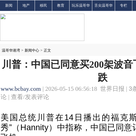
新闻
地产
移民
教育
玩乐温哥华
舌尖温哥华
专栏
温哥华港湾
>
新闻中心
>
正文
川普：中国已同意买200架波音
跌
www.bcbay.com
| 2026-05-15 06:56:18 世界日报 |
3
论 |
查看/发表评论
美国总统川普在14日播出的福克
秀”（Hannity）中指称，中国已同