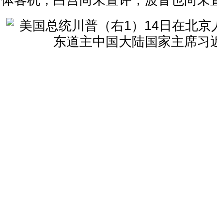
体客机，白宫尚未置评；波音也尚未