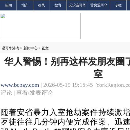
新闻
地产
移民
教育
玩乐温哥华
舌尖温哥华
专栏
温哥华港湾
>
新闻中心
>
正文
华人警惕！别再这样发朋友圈了
室
www.bcbay.com
| 2026-05-19 19:15:45 YorkRegion.c
评论 |
查看/发表评论
随着安省暴力入室抢劫案件持续激
歹徒往往几分钟内便完成作案、迅