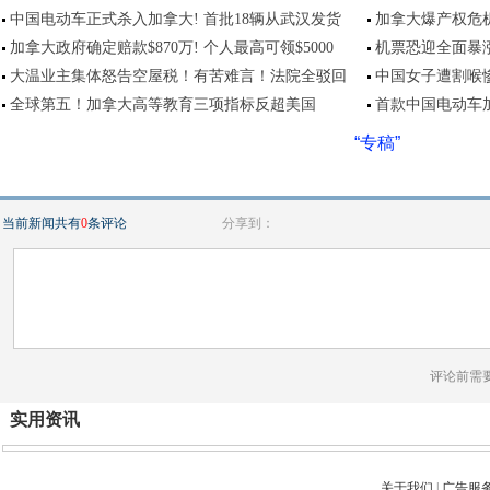
中国电动车正式杀入加拿大! 首批18辆从武汉发货
加拿大爆产权危机
加拿大政府确定赔款$870万! 个人最高可领$5000
机票恐迎全面暴涨
大温业主集体怒告空屋税！有苦难言！法院全驳回
中国女子遭割喉惨
全球第五！加拿大高等教育三项指标反超美国
首款中国电动车
“专稿”
当前新闻共有
0
条评论
分享到：
评论前需
实用资讯
关于我们
|
广告服