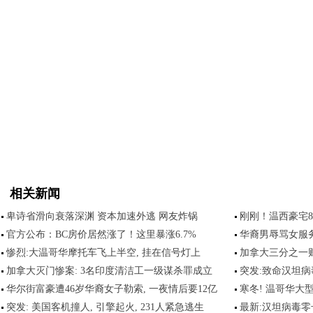
相关新闻
卑诗省滑向衰落深渊 资本加速外逃 网友炸锅
刚刚！温西豪宅8
官方公布：BC房价居然涨了！这里暴涨6.7%
华裔男辱骂女服务
惨烈:大温哥华摩托车飞上半空, 挂在信号灯上
加拿大三分之一
加拿大灭门惨案: 3名印度清洁工一级谋杀罪成立
突发:致命汉坦
华尔街富豪遭46岁华裔女子勒索, 一夜情后要12亿
寒冬! 温哥华大
突发: 美国客机撞人, 引擎起火, 231人紧急逃生
最新:汉坦病毒