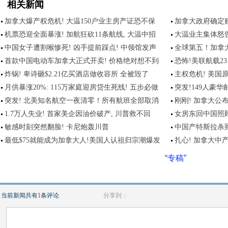
相关新闻
加拿大爆产权危机! 大温150户业主房产证恐不保
加拿大政府确定赔款
机票恐迎全面暴涨! 加航狂砍11条航线, 大温中招
大温业主集体怒
中国女子遭割喉惨死! 凶手提前踩点! 中领馆发声
全球第五！加拿
首款中国电动车加拿大正式开卖! 价格绝对想不到
恐怖!美联航载2
炸锅! 卑诗砸$2.21亿买酒店做收容所 全被毁了
主权危机! 美国
月供暴涨20%: 115万家庭迎房贷生死线! 五步必做
突发!149人豪
突发! 北美知名航空一夜清零！所有航班全部取消
刚刚! 加拿大公
1.7万人失业! 首家美企因油价破产, 川普救不回
女房东回中国照顾
敏感时刻突然翻脸! 卡尼炮轰川普
中国产特斯拉杀到
最低$75就能成为加拿大人!美国人认祖归宗潮爆发
扎心! 加拿大中
“专稿”
当前新闻共有
1
条评论
分享到：