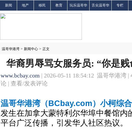
新闻
地产
移民
教育
玩乐温哥华
舌尖温哥华
专栏
温哥华港湾
>
新闻中心
>
正文
华裔男辱骂女服务员: “你是贱
www.bcbay.com
| 2026-05-11 18:54:12 温哥华港湾 |
论 |
查看/发表评论
温哥华港湾（BCbay.com）小柯综
发生在加拿大蒙特利尔华埠中餐馆内
平台广泛传播，引发华人社区热议。