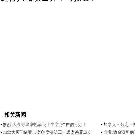
相关新闻
惨烈:大温哥华摩托车飞上半空, 挂在信号灯上
加拿大三分之一
加拿大灭门惨案: 3名印度清洁工一级谋杀罪成立
突发:致命汉坦