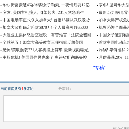
华尔街富豪遭46岁华裔女子勒索, 一夜情后要12亿
寒冬! 温哥华大
突发: 美国客机撞人, 引擎起火, 231人紧急逃生
最新:汉坦病毒
中国电动车正式杀入加拿大! 首批18辆从武汉发货
加拿大爆产权危机
加拿大政府确定赔款$870万! 个人最高可领$5000
机票恐迎全面暴涨
大温业主集体怒告空屋税！有苦难言！法院全驳回
中国女子遭割喉惨
全球第五！加拿大高等教育三项指标反超美国
首款中国电动车
恐怖!美联航载231人客机撞上货车!最新视频曝光,
炸锅! 卑诗砸$2
主权危机! 美国原住民也来了 卑诗省府彻底失控
月供暴涨20%: 
“专稿”
当前新闻共有
4
条评论
分享到：
评论前需