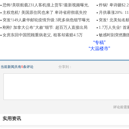
恐怖!美联航载231人客机撞上货车!最新视频曝光,
炸锅! 卑诗砸$2
主权危机! 美国原住民也来了 卑诗省府彻底失控
月供暴涨20%: 
突发!149人豪华邮轮疫情升级:3死多病危细节曝光
突发! 北美知
刚刚! 加拿大公布"大赦"细节: 超百万人直接出局
1.7万人失业! 
女房东回中国照顾重病老父, 租客却索赔4.5万
敏感时刻突然翻脸
“专稿”
“大温楼市”
当前新闻共有
0
条评论
分享到：
评论前需
实用资讯