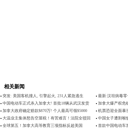
相关新闻
突发: 美国客机撞人, 引擎起火, 231人紧急逃生
最新:汉坦病毒
中国电动车正式杀入加拿大! 首批18辆从武汉发货
加拿大爆产权危机
加拿大政府确定赔款$870万! 个人最高可领$5000
机票恐迎全面暴涨
大温业主集体怒告空屋税！有苦难言！法院全驳回
中国女子遭割喉惨
全球第五！加拿大高等教育三项指标反超美国
首款中国电动车