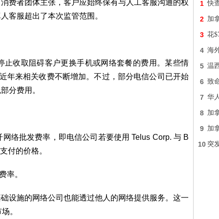
，消费者团体主张，客户应始终保有与人工客服沟通的权
1
快查
真人客服超出了本次监管范围。
2
加
3
花$
4
海
司停止收取阻碍客户更换手机或网络套餐的费用。某些情
5
温西
并且近年来相关收费不断增加。不过，部分电信公司已开始
6
致
免部分费用。
7
华
8
加
9
加
批发费率，即电信公司若要使用 Telus Corp. 与 B
10
突
务，需支付的价格。
时费率。
基础设施的网络公司也能透过他人的网络提供服务。这一
的市场。