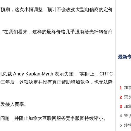
场预期，这次小幅调整，预计不会改变大型电信商的定价
ntini 表示：“在我们看来，这样的最终价格几乎没有给光纤转售商
最新
c. 副总裁 Andy Kaplan-Myrth 表示失望：“实际上，CRTC
待三年后，这项决定并没有真正帮助增加竞争，也无法降
1
加
2
突
批发接入费率。
3
加拿
4
警
理剩余费率问题，并阻止加拿大互联网服务竞争版图持续缩小。
5
炸