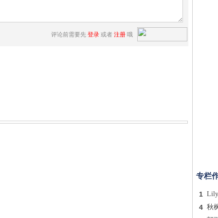
评论前需要先
登录
或者
注册
哦
专栏
1
Lil
4
秋