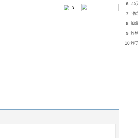
6
2.
3
7
"
8
加
9
炸
10
炸了