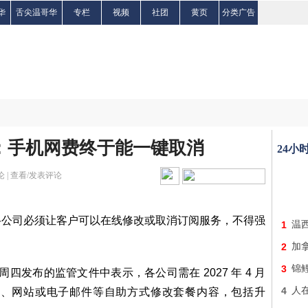
华
舌尖温哥华
专栏
视频
社团
黄页
分类广告
：手机网费终于能一键取消
24小
 |
查看/发表评论
络公司必须让客户可以在线修改或取消订阅服务，不得强
1
温西
。
2
加
3
锦
周四发布的监管文件中表示，各公司需在 2027 年 4 月
4
人
pp、网站或电子邮件等自助方式修改套餐内容，包括升