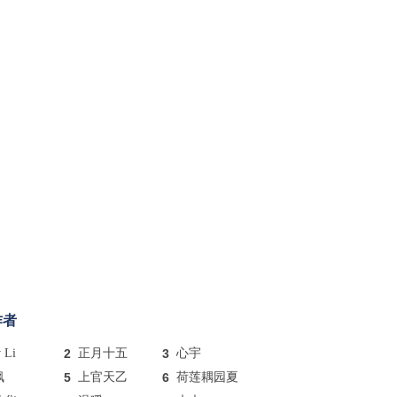
作者
y Li
2
正月十五
3
心宇
枫
5
上官天乙
6
荷莲耦园夏