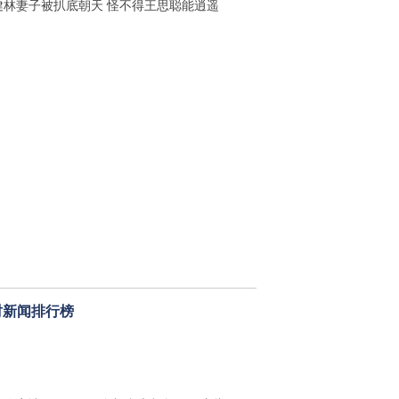
健林妻子被扒底朝天 怪不得王思聪能逍遥
时新闻排行榜