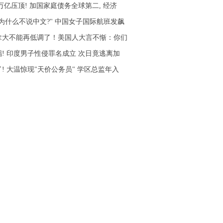
5万亿压顶! 加国家庭债务全球第二, 经济
你为什么不说中文?" 中国女子国际航班发飙
拿大不能再低调了！美国人大言不惭：你们
锅! 印度男子性侵罪名成立 次日竟逃离加
! 大温惊现"天价公务员" 学区总监年入