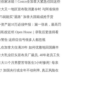
你家冰箱！Costco全加拿大紧急召回这些
拿大又一地区宣布取消夏令时 与阿省保持
75就能买“退路” 加拿大国籍成抢手货
外资产超10万必须申报：漏一张表，最高罚
私校近邻 Open House｜录取后更值得看
命警告:这癌症信号很多人都忽视
人在加拿大住满20年 如何优雅地回国薅羊
拿大乳业巨头宣布关厂裁员, 40年老员工失
拿大11个月男婴苦等医生5小时惨死! 母亲
发! 加国央行或全年不动利率, 真正风险在