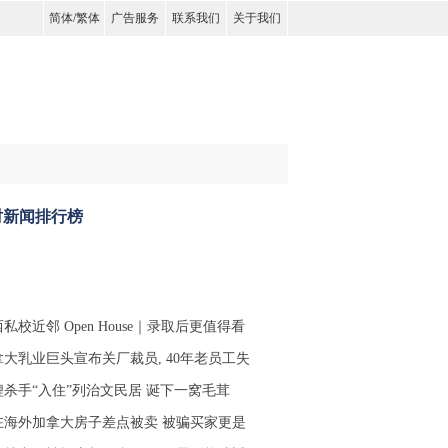
简体
/
繁体
广告服务
联系我们
关于我们
时新闻排行榜
私校近邻 Open House｜录取后更值得看
拿大乳业巨头宣布关厂裁员, 40年老员工失
鲤杀手“入住”列治文民居 诞下一窝毛茸
在海外加拿大房子差点被卖 被骗买家更是