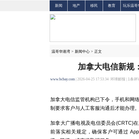
新闻
地产
移民
教育
玩乐温哥
温哥华港湾
>
新闻中心
>
正文
加拿大电信新规
www.bcbay.com
| 2026-04-25 17:53:34 环球邮报 |
1
条评论
加拿大电信监管机构已下令，手机和网
制要求客户与人工客服沟通后才能办理
加拿大广播电视及电信委员会(CRTC)在
前落实相关规定，确保客户可通过 A