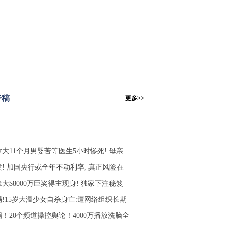
专稿
更多>>
拿大11个月男婴苦等医生5小时惨死! 母亲
发! 加国央行或全年不动利率, 真正风险在
大$8000万巨奖得主现身! 独家下注秘笈
惕!15岁大温少女自杀身亡:遭网络组织长期
锅！20个频道操控舆论！4000万播放洗脑全