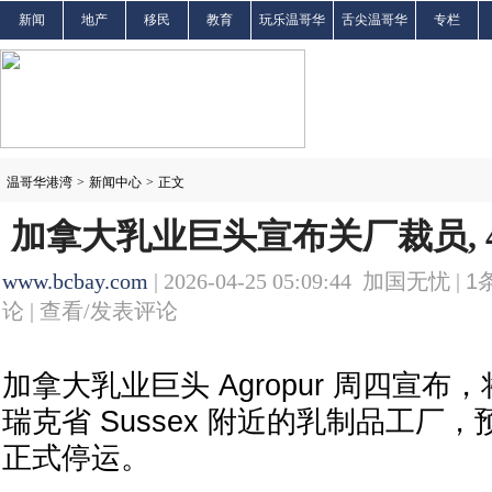
新闻
地产
移民
教育
玩乐温哥华
舌尖温哥华
专栏
温哥华港湾
>
新闻中心
>
正文
加拿大乳业巨头宣布关厂裁员, 
www.bcbay.com
| 2026-04-25 05:09:44 加国无忧 |
1
论 |
查看/发表评论
加拿大乳业巨头 Agropur 周四宣
瑞克省 Sussex 附近的乳制品工厂，预
正式停运。