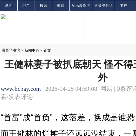
新闻
地产
移民
教育
玩乐温哥华
舌尖温哥华
专栏
温哥华港湾
>
新闻中心
>
正文
王健林妻子被扒底朝天 怪不得
外
www.bcbay.com
| 2026-04-25 04:59:08 网易 |
0
条评论
看/发表评论
“首富”成“首负”，这落差，换成是谁
而王健林的烂摊子还远远没结束，一则