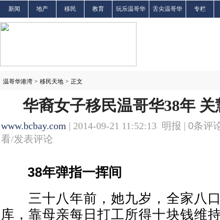
新闻
地产
移民
教育
玩乐温哥华
舌尖温哥华
专栏
温哥华港湾
>
移民天地
>
正文
华裔女子移民温哥华38年 
www.bcbay.com
| 2014-09-21 11:52:13 明报 |
0
条评论
看/发表评论
38年弹指一挥间
三十八年前，她九岁，全家八口
库，靠母亲每日打工所得十块钱维