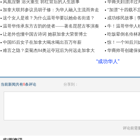
凤凰涅磐 浴火重生 郭红背后的人生故事
华裔夫妇漂洋过
加拿大联邦参议员胡子修：为华人融入主流而奔走
“加漂”十四载不
这个女人是谁？为什么温哥华要以她命名街道？
成功移民故事 |
温哥华传承东方古韵的使者——著名琵琶古筝演奏
牛！温哥华华人
让老外也懂中国古诗词 她获加拿大荣誉博士
吃饭晕倒名伶林家
中国85后女子在加拿大喝水喝出百万年薪
惊！一个90后
难言之隐？栾菊杰84奥运夺冠后为何远走加拿大
华裔帅哥创建保健
“成功华人”
当前新闻共有
0
条评论
分享到：
评论前需