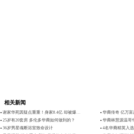
相关新闻
谢家华死因疑点重重！身家8.4亿 却被爆…
华裔传奇 亿万富
25岁有20套房 多伦多华裔如何做到的？
华裔林慧源温哥
36岁男星魂断浴室致命设计
4名华裔精英入