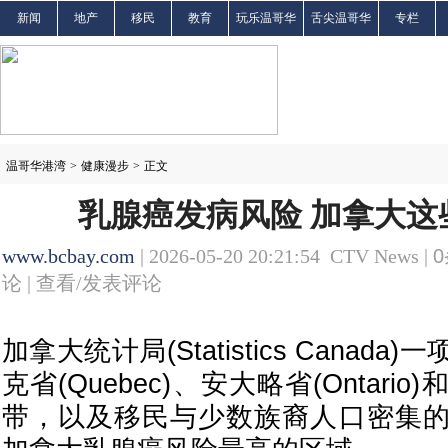
新闻
地产
移民
教育
玩乐温哥华
舌尖温哥华
专栏
温哥华港湾
>
健康漫步
>
正文
乳腺癌发病风险 加拿大这
www.bcbay.com
| 2026-05-20 20:21:54 CTV News |
0
论 |
查看/发表评论
加拿大统计局(Statistics Canad
克省(Quebec)、安大略省(Ontar
带，以及移民与少数族裔人口密集