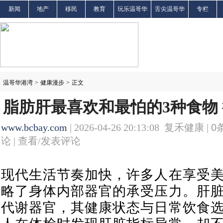
新闻
地产
移民
教育
玩乐温哥华
舌尖温哥华
专栏
温哥华港湾
>
健康漫步
>
正文
脂肪肝最喜欢和最怕的3种食物
www.bcbay.com
| 2026-04-26 20:13:08 复禾健康 |
0
论 |
查看/发表评论
现代生活节奏加快，许多人在享受
略了身体内部器官的承受压力。肝
代谢器官，其健康状态与日常饮食