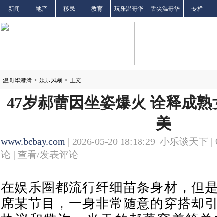
新闻
地产
移民
教育
玩乐温哥华
舌尖温哥华
专栏
温哥华港湾
>
娱乐风暴
>
正文
47岁郝蕾因坐姿爆火 诠释成
美
www.bcbay.com
| 2026-05-20 18:18:29 小乐谈天下 |
论 |
查看/发表评论
在娱乐圈都流行纤细苗条身材，但
席某节目，一身非常随意的穿搭却